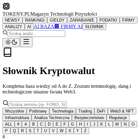
TOKENY.PL
Magazyn Technologii Przyszłości
NEWSY
RANKINGI
GIEŁDY
ZARABIANIE
PODATKI
FIRMY
AI BAZA
🏢 FIRMY AI
ANALIZY
AI
SŁOWNIK
Słownik Kryptowalut
Kompletna baza wiedzy od A do Z. Zrozum terminologię, slang i
technologiczne niuanse świata Web3.
Wszystkie
Podstawy
Technologia
Trading
DeFi
Web3 & NFT
Infrastruktura
Analiza Techniczna
Bezpieczeństwo
Regulacje
ALL
#
A
B
C
D
E
F
G
H
I
J
K
L
M
N
O
P
Q
R
S
T
U
V
W
X
Y
Z
#