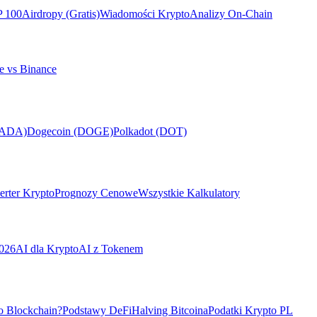
P 100
Airdropy (Gratis)
Wiadomości Krypto
Analizy On-Chain
e vs Binance
(ADA)
Dogecoin (DOGE)
Polkadot (DOT)
rter Krypto
Prognozy Cenowe
Wszystkie Kalkulatory
026
AI dla Krypto
AI z Tokenem
o Blockchain?
Podstawy DeFi
Halving Bitcoina
Podatki Krypto PL