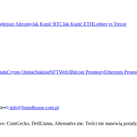
jlepsze Altcoiny
Jak Kupić BTC
Jak Kupić ETH
Ledger vs Trezor
ndaCrypto Opinie
Staking
NFT
Web3
Bitcoin Prognozy
Ethereum Progn
ie
•
info@brandhouse.com.pl
: CoinGecko, DefiLlama, Alternative.me. Treści nie stanowią porady