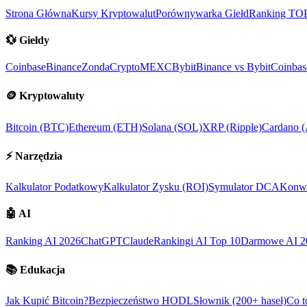
Strona Główna
Kursy Kryptowalut
Porównywarka Giełd
Ranking TO
💱
Giełdy
Coinbase
Binance
ZondaCrypto
MEXC
Bybit
Binance vs Bybit
Coinbas
🪙
Kryptowaluty
Bitcoin (BTC)
Ethereum (ETH)
Solana (SOL)
XRP (Ripple)
Cardano 
⚡
Narzędzia
Kalkulator Podatkowy
Kalkulator Zysku (ROI)
Symulator DCA
Konwe
🤖
AI
Ranking AI 2026
ChatGPT
Claude
Rankingi AI Top 10
Darmowe AI 2
📚
Edukacja
Jak Kupić Bitcoin?
Bezpieczeństwo HODL
Słownik (200+ haseł)
Co t