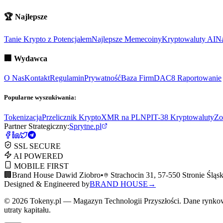
🏆
Najlepsze
Tanie Krypto z Potencjałem
Najlepsze Memecoiny
Kryptowaluty AI
Na
🏢
Wydawca
O Nas
Kontakt
Regulamin
Prywatność
Baza Firm
DAC8 Raportowanie
Popularne wyszukiwania:
Tokenizacja
Przelicznik Krypto
XMR na PLN
PIT-38 Kryptowaluty
Zo
Partner Strategiczny:
Sprytne.pl
SSL SECURE
AI POWERED
MOBILE FIRST
🏢
Brand House Dawid Ziobro
•
Strachocin 31, 57-550 Stronie Śląsk
Designed & Engineered by
BRAND HOUSE
→
©
2026
Tokeny.pl — Magazyn Technologii Przyszłości. Dane rynkowe
utraty kapitału.