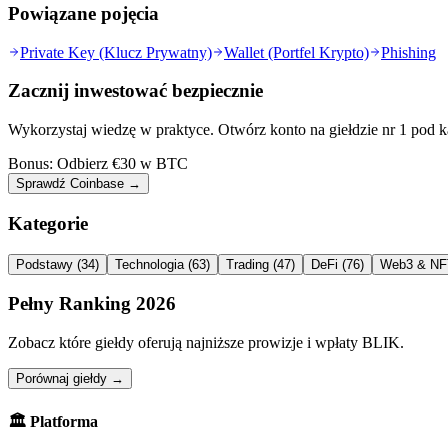
Powiązane pojęcia
Private Key (Klucz Prywatny)
Wallet (Portfel Krypto)
Phishing
Zacznij inwestować bezpiecznie
Wykorzystaj wiedzę w praktyce. Otwórz konto na giełdzie nr 1 pod k
Bonus: Odbierz €30 w BTC
Sprawdź Coinbase →
Kategorie
Podstawy
(
34
)
Technologia
(
63
)
Trading
(
47
)
DeFi
(
76
)
Web3 & NF
Pełny Ranking 2026
Zobacz które giełdy oferują najniższe prowizje i wpłaty BLIK.
Porównaj giełdy →
🏛️
Platforma