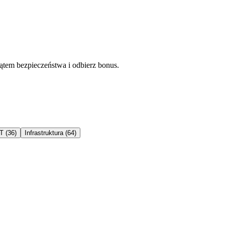
ątem bezpieczeństwa i odbierz bonus.
T
(
36
)
Infrastruktura
(
64
)