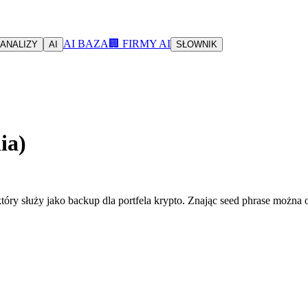
AI BAZA
🏢 FIRMY AI
ANALIZY
AI
SŁOWNIK
ia)
tóry służy jako backup dla portfela krypto. Znając seed phrase można