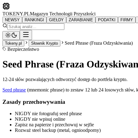
TOKENY.PL
Magazyn Technologii Przyszłości
NEWSY
RANKINGI
GIEŁDY
ZARABIANIE
PODATKI
FIRMY
Seed Phrase (Fraza Odzyskiwania)
Tokeny.pl
Słownik Krypto
Bezpieczeństwo
Seed Phrase (Fraza Odzyskiwan
12-24 słów pozwalających odtworzyć dostęp do portfela krypto.
Seed phrase
(mnemonic phrase) to zestaw 12 lub 24 losowych słów, k
Zasady przechowywania
NIGDY nie fotografuj seed phrase
NIGDY nie wpisuj online
Zapisz na papierze i przechowuj w sejfie
Rozważ steel backup (metal, ognioodporny)