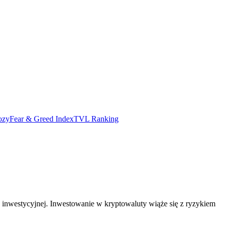
ozy
Fear & Greed Index
TVL Ranking
 inwestycyjnej. Inwestowanie w kryptowaluty wiąże się z ryzykiem