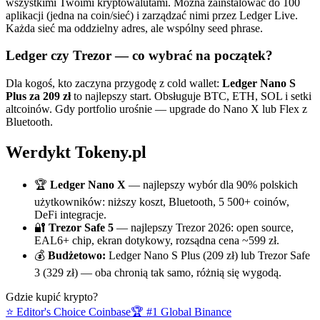
wszystkimi Twoimi kryptowalutami. Można zainstalować do 100
aplikacji (jedna na coin/sieć) i zarządzać nimi przez Ledger Live.
Każda sieć ma oddzielny adres, ale wspólny seed phrase.
Ledger czy Trezor — co wybrać na początek?
Dla kogoś, kto zaczyna przygodę z cold wallet:
Ledger Nano S
Plus za 209 zł
to najlepszy start. Obsługuje BTC, ETH, SOL i setki
altcoinów. Gdy portfolio urośnie — upgrade do Nano X lub Flex z
Bluetooth.
Werdykt Tokeny.pl
🏆
Ledger Nano X
— najlepszy wybór dla 90% polskich
użytkowników: niższy koszt, Bluetooth, 5 500+ coinów,
DeFi integracje.
🔐
Trezor Safe 5
— najlepszy Trezor 2026: open source,
EAL6+ chip, ekran dotykowy, rozsądna cena ~599 zł.
💰
Budżetowo:
Ledger Nano S Plus (209 zł) lub Trezor Safe
3 (329 zł) — oba chronią tak samo, różnią się wygodą.
Gdzie kupić
krypto
?
⭐ Editor's Choice
Coinbase
🏆 #1 Global
Binance