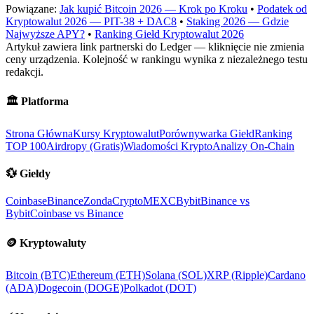
Powiązane:
Jak kupić Bitcoin 2026 — Krok po Kroku
•
Podatek od
Kryptowalut 2026 — PIT-38 + DAC8
•
Staking 2026 — Gdzie
Najwyższe APY?
•
Ranking Giełd Kryptowalut 2026
Artykuł zawiera link partnerski do Ledger — kliknięcie nie zmienia
ceny urządzenia. Kolejność w rankingu wynika z niezależnego testu
redakcji.
🏛️
Platforma
Strona Główna
Kursy Kryptowalut
Porównywarka Giełd
Ranking
TOP 100
Airdropy (Gratis)
Wiadomości Krypto
Analizy On-Chain
💱
Giełdy
Coinbase
Binance
ZondaCrypto
MEXC
Bybit
Binance vs
Bybit
Coinbase vs Binance
🪙
Kryptowaluty
Bitcoin (BTC)
Ethereum (ETH)
Solana (SOL)
XRP (Ripple)
Cardano
(ADA)
Dogecoin (DOGE)
Polkadot (DOT)