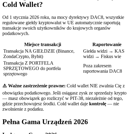
Cold Wallet?
Od 1 stycznia 2026 roku, na mocy dyrektywy DAC8, wszystkie
regulowane giełdy kryptowalut w UE automatycznie raportują
transakcje swoich użytkowników do krajowych organów
podatkowych.
Miejsce transakcji
Raportowanie
Transakcja NA GIEŁDZIE (Binance,
Giełda widzi → KAS
ZondaCrypto, Bybit)
widzi → Fiskus wie
Transakcja Z PORTFELA
Poza zakresem
SPRZĘTOWEGO do portfela
raportowania DAC8
sprzętowego
⚠️ Ważne zastrzeżenie prawne:
Cold wallet NIE zwalnia Cię z
obowiązku podatkowego. Jeśli osiągasz zysk ze sprzedaży krypto
— masz obowiązek go rozliczyć w PIT-38, niezależnie od tego,
gdzie przechowujesz środki. Cold wallet daje
kontrolę
— nie
zwolnienie z podatku.
Pełna Gama Urządzeń 2026