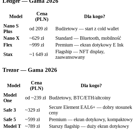
Ledger — Gama 2026
Cena
Model
Dla kogo?
(PLN)
Nano S
od 209 zł
Budżetowy — start z cold wallet
Plus
Nano X
~629 zł
Standard — Bluetooth, mobilność
Flex
~999 zł
Premium — ekran dotykowy E Ink
Flagship — NFT display,
Stax
~1 649 zł
zaawansowany
Trezor — Gama 2026
Cena
Model
Dla kogo?
(PLN)
Model
od ~239 zł
Budżetowy, BTC/ETH/altcoiny
One
Secure Element EAL6+ — dobry stosunek
Safe 3
~329 zł
ceny
Safe 5
~599 zł
Premium — ekran dotykowy, kompaktowy
Model T
~789 zł
Starszy flagship — duży ekran dotykowy