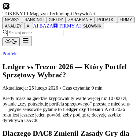
TOKENY.PL
Magazyn Technologii Przyszłości
NEWSY
RANKINGI
GIEŁDY
ZARABIANIE
PODATKI
FIRMY
AI BAZA
🏢 FIRMY AI
ANALIZY
AI
SŁOWNIK
Portfele
Ledger vs Trezor 2026 — Który Portfel
Sprzętowy Wybrać?
Aktualizacja: 25 lutego 2026
•
Czas czytania: 9 min
Kiedy masz na giełdzie kryptowaluty warte więcej niż 10 000 zł,
pytanie „czy potrzebuję portfela sprzętowego” przestaje mieć sens
— jedyne sensowne pytanie to
Ledger czy Trezor?
A od 2026
roku jest jeszcze jeden powód, żeby podjąć tę decyzję szybko:
dyrektywa DAC8.
Dlaczego DAC8 Zmienił Zasady Gry dla