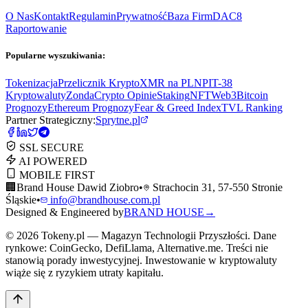
O Nas
Kontakt
Regulamin
Prywatność
Baza Firm
DAC8
Raportowanie
Popularne wyszukiwania:
Tokenizacja
Przelicznik Krypto
XMR na PLN
PIT-38
Kryptowaluty
ZondaCrypto Opinie
Staking
NFT
Web3
Bitcoin
Prognozy
Ethereum Prognozy
Fear & Greed Index
TVL Ranking
Partner Strategiczny:
Sprytne.pl
SSL SECURE
AI POWERED
MOBILE FIRST
🏢
Brand House Dawid Ziobro
•
Strachocin 31, 57-550 Stronie
Śląskie
•
info@brandhouse.com.pl
Designed & Engineered by
BRAND HOUSE
→
©
2026
Tokeny.pl — Magazyn Technologii Przyszłości. Dane
rynkowe: CoinGecko, DefiLlama, Alternative.me. Treści nie
stanowią porady inwestycyjnej. Inwestowanie w kryptowaluty
wiąże się z ryzykiem utraty kapitału.