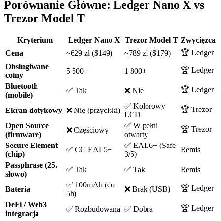
Porównanie Główne: Ledger Nano X vs
Trezor Model T
Kryterium
Ledger Nano X
Trezor Model T
Zwycięzca
🏆 Ledger
Cena
~629 zł ($149)
~789 zł ($179)
Obsługiwane
🏆 Ledger
5 500+
1 800+
coiny
Bluetooth
🏆 Ledger
✅ Tak
❌ Nie
(mobile)
✅ Kolorowy
🏆 Trezor
Ekran dotykowy
❌ Nie (przyciski)
LCD
Open Source
✅ W pełni
🏆 Trezor
❌ Częściowy
(firmware)
otwarty
Secure Element
✅ EAL6+ (Safe
✅ CC EAL5+
Remis
(chip)
3/5)
Passphrase (25.
✅ Tak
✅ Tak
Remis
słowo)
✅ 100mAh (do
🏆 Ledger
Bateria
❌ Brak (USB)
5h)
DeFi / Web3
🏆 Ledger
✅ Rozbudowana
✅ Dobra
integracja