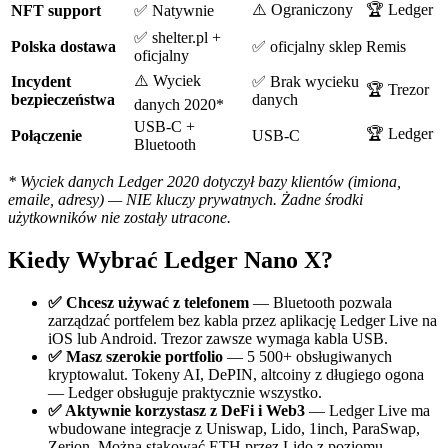
⚠️ Ograniczony
🏆 Ledger
NFT support
✅ Natywnie
✅ shelter.pl +
Polska dostawa
✅ oficjalny sklep
Remis
oficjalny
⚠️ Wyciek
Incydent
✅ Brak wycieku
🏆 Trezor
bezpieczeństwa
danych
danych 2020*
USB-C +
🏆 Ledger
Połączenie
USB-C
Bluetooth
* Wyciek danych Ledger 2020 dotyczył bazy klientów (imiona,
emaile, adresy) — NIE kluczy prywatnych. Żadne środki
użytkowników nie zostały utracone.
Kiedy Wybrać Ledger Nano X?
✅ Chcesz używać z telefonem
— Bluetooth pozwala
zarządzać portfelem bez kabla przez aplikację Ledger Live na
iOS lub Android. Trezor zawsze wymaga kabla USB.
✅ Masz szerokie portfolio
— 5 500+ obsługiwanych
kryptowalut. Tokeny AI, DePIN, altcoiny z długiego ogona
— Ledger obsługuje praktycznie wszystko.
✅ Aktywnie korzystasz z DeFi i Web3
— Ledger Live ma
wbudowane integracje z Uniswap, Lido, 1inch, ParaSwap,
Zerion. Można stakować ETH przez Lido z poziomu