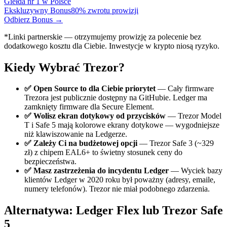
Giełda nr 1 w Polsce
Ekskluzywny Bonus
80% zwrotu prowizji
Odbierz Bonus →
*Linki partnerskie — otrzymujemy prowizję za polecenie bez
dodatkowego kosztu dla Ciebie. Inwestycje w krypto niosą ryzyko.
Kiedy Wybrać Trezor?
✅ Open Source to dla Ciebie priorytet
— Cały firmware
Trezora jest publicznie dostępny na GitHubie. Ledger ma
zamknięty firmware dla Secure Element.
✅ Wolisz ekran dotykowy od przycisków
— Trezor Model
T i Safe 5 mają kolorowe ekrany dotykowe — wygodniejsze
niż klawiszowanie na Ledgerze.
✅ Zależy Ci na budżetowej opcji
— Trezor Safe 3 (~329
zł) z chipem EAL6+ to świetny stosunek ceny do
bezpieczeństwa.
✅ Masz zastrzeżenia do incydentu Ledger
— Wyciek bazy
klientów Ledger w 2020 roku był poważny (adresy, emaile,
numery telefonów). Trezor nie miał podobnego zdarzenia.
Alternatywa: Ledger Flex lub Trezor Safe
5