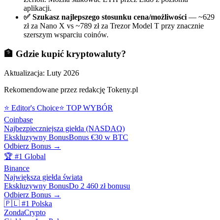
aplikacji.
✅ Szukasz najlepszego stosunku cena/możliwości
— ~629
zł za Nano X vs ~789 zł za Trezor Model T przy znacznie
szerszym wsparciu coinów.
🏦 Gdzie kupić
kryptowaluty
?
Aktualizacja: Luty 2026
Rekomendowane przez redakcję Tokeny.pl
⭐ Editor's Choice
⭐ TOP WYBÓR
Coinbase
Najbezpieczniejsza giełda (NASDAQ)
Ekskluzywny Bonus
Bonus €30 w BTC
Odbierz Bonus →
🏆 #1 Global
Binance
Największa giełda świata
Ekskluzywny Bonus
Do 2 460 zł bonusu
Odbierz Bonus →
🇵🇱 #1 Polska
ZondaCrypto