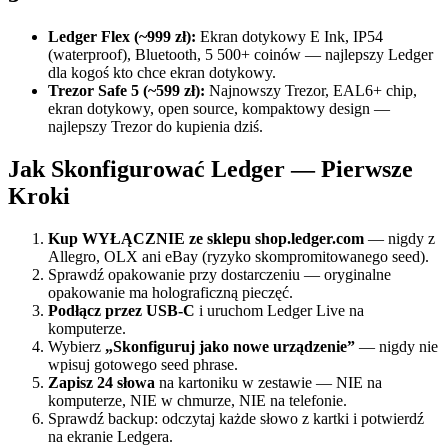
Ledger Flex (~999 zł):
Ekran dotykowy E Ink, IP54
(waterproof), Bluetooth, 5 500+ coinów — najlepszy Ledger
dla kogoś kto chce ekran dotykowy.
Trezor Safe 5 (~599 zł):
Najnowszy Trezor, EAL6+ chip,
ekran dotykowy, open source, kompaktowy design —
najlepszy Trezor do kupienia dziś.
Jak Skonfigurować Ledger — Pierwsze
Kroki
Kup WYŁĄCZNIE ze sklepu shop.ledger.com
— nigdy z
Allegro, OLX ani eBay (ryzyko skompromitowanego seed).
Sprawdź opakowanie przy dostarczeniu — oryginalne
opakowanie ma holograficzną pieczęć.
Podłącz przez USB-C
i uruchom Ledger Live na
komputerze.
Wybierz
„Skonfiguruj jako nowe urządzenie”
— nigdy nie
wpisuj gotowego seed phrase.
Zapisz 24 słowa
na kartoniku w zestawie — NIE na
komputerze, NIE w chmurze, NIE na telefonie.
Sprawdź backup: odczytaj każde słowo z kartki i potwierdź
na ekranie Ledgera.