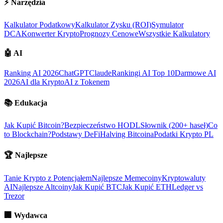
⚡
Narzędzia
Kalkulator Podatkowy
Kalkulator Zysku (ROI)
Symulator
DCA
Konwerter Krypto
Prognozy Cenowe
Wszystkie Kalkulatory
🤖
AI
Ranking AI 2026
ChatGPT
Claude
Rankingi AI Top 10
Darmowe AI
2026
AI dla Krypto
AI z Tokenem
📚
Edukacja
Jak Kupić Bitcoin?
Bezpieczeństwo HODL
Słownik (200+ haseł)
Co
to Blockchain?
Podstawy DeFi
Halving Bitcoina
Podatki Krypto PL
🏆
Najlepsze
Tanie Krypto z Potencjałem
Najlepsze Memecoiny
Kryptowaluty
AI
Najlepsze Altcoiny
Jak Kupić BTC
Jak Kupić ETH
Ledger vs
Trezor
🏢
Wydawca