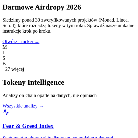
Darmowe
Airdropy 2026
Śledzimy ponad
30 zweryfikowanych projektów
(Monad, Linea,
Scroll), które rozdadzą tokeny w tym roku. Sprawdź nasze unikalne
instrukcje krok po kroku.
Otwórz Tracker
→
M
L
S
B
+27 więcej
Tokeny
Intelligence
Analizy on-chain oparte na danych, nie opiniach
Wszystkie analizy →
Fear & Greed Index
Sentyment rynkowy aktualizowany co godzinę z danymi