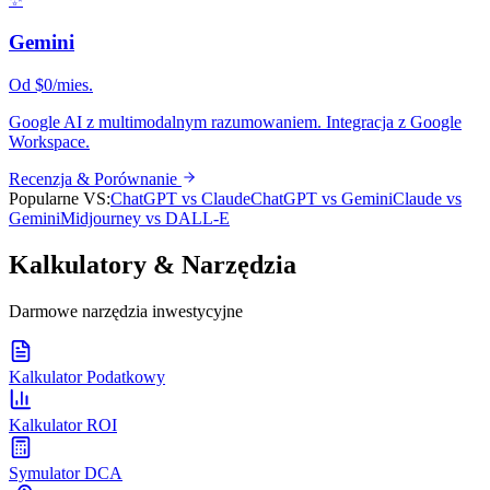
Gemini
Od $0/mies.
Google AI z multimodalnym razumowaniem. Integracja z Google
Workspace.
Recenzja & Porównanie
Popularne VS:
ChatGPT vs Claude
ChatGPT vs Gemini
Claude vs
Gemini
Midjourney vs DALL-E
Kalkulatory &
Narzędzia
Darmowe narzędzia inwestycyjne
Kalkulator Podatkowy
Kalkulator ROI
Symulator DCA