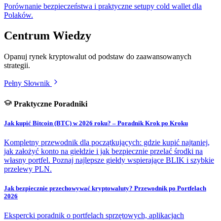
Porównanie bezpieczeństwa i praktyczne setupy cold wallet dla
Polaków.
Centrum
Wiedzy
Opanuj rynek kryptowalut od podstaw do zaawansowanych
strategii.
Pełny Słownik
Praktyczne Poradniki
Jak kupić Bitcoin (BTC) w 2026 roku? – Poradnik Krok po Kroku
Kompletny przewodnik dla początkujących: gdzie kupić najtaniej,
jak założyć konto na giełdzie i jak bezpiecznie przelać środki na
własny portfel. Poznaj najlepsze giełdy wspierające BLIK i szybkie
przelewy PLN.
Jak bezpiecznie przechowywać kryptowaluty? Przewodnik po Portfelach
2026
Ekspercki poradnik o portfelach sprzętowych, aplikacjach