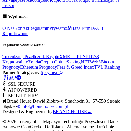
AI
Najlepsze Altcoiny
Jak Kupić BTC
Jak Kupić ETH
Ledger vs
Trezor
🏢
Wydawca
O Nas
Kontakt
Regulamin
Prywatność
Baza Firm
DAC8
Raportowanie
Popularne wyszukiwania:
Tokenizacja
Przelicznik Krypto
XMR na PLN
PIT-38
Kryptowaluty
ZondaCrypto Opinie
Staking
NFT
Web3
Bitcoin
Prognozy
Ethereum Prognozy
Fear & Greed Index
TVL Ranking
Partner Strategiczny:
Sprytne.pl
SSL SECURE
AI POWERED
MOBILE FIRST
🏢
Brand House Dawid Ziobro
•
Strachocin 31, 57-550 Stronie
Śląskie
•
info@brandhouse.com.pl
Designed & Engineered by
BRAND HOUSE
→
©
2026
Tokeny.pl — Magazyn Technologii Przyszłości. Dane
rynkowe: CoinGecko, DefiLlama, Alternative.me. Treści nie