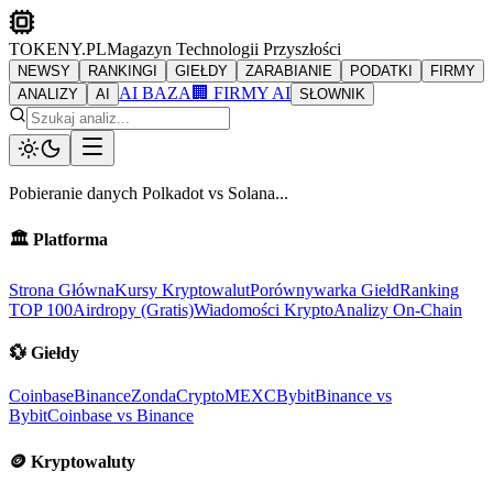
TOKENY.PL
Magazyn Technologii Przyszłości
NEWSY
RANKINGI
GIEŁDY
ZARABIANIE
PODATKI
FIRMY
AI BAZA
🏢 FIRMY AI
ANALIZY
AI
SŁOWNIK
Pobieranie danych
Polkadot
vs
Solana
...
🏛️
Platforma
Strona Główna
Kursy Kryptowalut
Porównywarka Giełd
Ranking
TOP 100
Airdropy (Gratis)
Wiadomości Krypto
Analizy On-Chain
💱
Giełdy
Coinbase
Binance
ZondaCrypto
MEXC
Bybit
Binance vs
Bybit
Coinbase vs Binance
🪙
Kryptowaluty