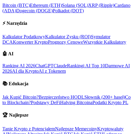
Bitcoin (BTC)
Ethereum (ETH)
Solana (SOL)
XRP (Ripple)
Cardano
(ADA)
Dogecoin (DOGE)
Polkadot (DOT)
⚡
Narzędzia
Kalkulator Podatkowy
Kalkulator Zysku (ROI)
Symulator
DCA
Konwerter Krypto
Prognozy Cenowe
Wszystkie Kalkulatory
🤖
AI
Ranking AI 2026
ChatGPT
Claude
Rankingi AI Top 10
Darmowe AI
2026
AI dla Krypto
AI z Tokenem
📚
Edukacja
Jak Kupić Bitcoin?
Bezpieczeństwo HODL
Słownik (200+ haseł)
Co
to Blockchain?
Podstawy DeFi
Halving Bitcoina
Podatki Krypto PL
🏆
Najlepsze
Tanie Krypto z Potencjałem
Najlepsze Memecoiny
Kryptowaluty