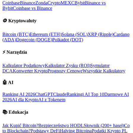
Coinbase
Binance
ZondaCrypto
MEXC
Bybit
Binance vs
Bybit
Coinbase vs Binance
🪙
Kryptowaluty
Bitcoin (BTC)
Ethereum (ETH)
Solana (SOL)
XRP (Ripple)
Cardano
(ADA)
Dogecoin (DOGE)
Polkadot (DOT)
⚡
Narzędzia
Kalkulator Podatkowy
Kalkulator Zysku (ROI)
Symulator
DCA
Konwerter Krypto
Prognozy Cenowe
Wszystkie Kalkulatory
🤖
AI
Ranking AI 2026
ChatGPT
Claude
Rankingi AI Top 10
Darmowe AI
2026
AI dla Krypto
AI z Tokenem
📚
Edukacja
Jak Kupić Bitcoin?
Bezpieczeństwo HODL
Słownik (200+ haseł)
Co
to Blockchain?
Podstawy DeFi
Halving Bitcoina
Podatki Krypto PL