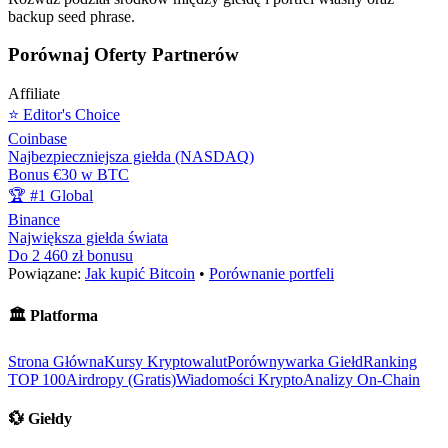
backup seed phrase.
Porównaj Oferty Partnerów
Affiliate
⭐ Editor's Choice
Coinbase
Najbezpieczniejsza giełda (NASDAQ)
Bonus €30 w BTC
🏆 #1 Global
Binance
Największa giełda świata
Do 2 460 zł bonusu
Powiązane:
Jak kupić Bitcoin
•
Porównanie portfeli
🏛️
Platforma
Strona Główna
Kursy Kryptowalut
Porównywarka Giełd
Ranking
TOP 100
Airdropy (Gratis)
Wiadomości Krypto
Analizy On-Chain
💱
Giełdy