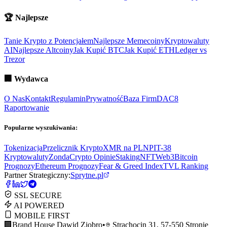
🏆
Najlepsze
Tanie Krypto z Potencjałem
Najlepsze Memecoiny
Kryptowaluty
AI
Najlepsze Altcoiny
Jak Kupić BTC
Jak Kupić ETH
Ledger vs
Trezor
🏢
Wydawca
O Nas
Kontakt
Regulamin
Prywatność
Baza Firm
DAC8
Raportowanie
Popularne wyszukiwania:
Tokenizacja
Przelicznik Krypto
XMR na PLN
PIT-38
Kryptowaluty
ZondaCrypto Opinie
Staking
NFT
Web3
Bitcoin
Prognozy
Ethereum Prognozy
Fear & Greed Index
TVL Ranking
Partner Strategiczny:
Sprytne.pl
SSL SECURE
AI POWERED
MOBILE FIRST
🏢
Brand House Dawid Ziobro
•
Strachocin 31, 57-550 Stronie