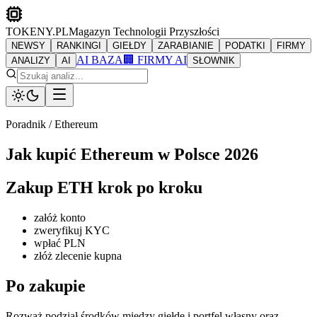
TOKENY.PL
Magazyn Technologii Przyszłości
NEWSY
RANKINGI
GIEŁDY
ZARABIANIE
PODATKI
FIRMY
AI BAZA
🏢 FIRMY AI
ANALIZY
AI
SŁOWNIK
Poradnik / Ethereum
Jak kupić Ethereum w Polsce 2026
Zakup ETH krok po kroku
załóż konto
zweryfikuj KYC
wpłać PLN
złóż zlecenie kupna
Po zakupie
Rozważ podział środków między giełdę i portfel własny oraz