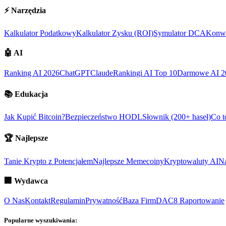
⚡
Narzędzia
Kalkulator Podatkowy
Kalkulator Zysku (ROI)
Symulator DCA
Konwe
🤖
AI
Ranking AI 2026
ChatGPT
Claude
Rankingi AI Top 10
Darmowe AI 2
📚
Edukacja
Jak Kupić Bitcoin?
Bezpieczeństwo HODL
Słownik (200+ haseł)
Co t
🏆
Najlepsze
Tanie Krypto z Potencjałem
Najlepsze Memecoiny
Kryptowaluty AI
Na
🏢
Wydawca
O Nas
Kontakt
Regulamin
Prywatność
Baza Firm
DAC8 Raportowanie
Popularne wyszukiwania: