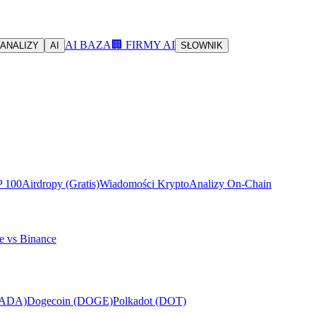
AI BAZA
🏢 FIRMY AI
ANALIZY
AI
SŁOWNIK
P 100
Airdropy (Gratis)
Wiadomości Krypto
Analizy On-Chain
e vs Binance
(ADA)
Dogecoin (DOGE)
Polkadot (DOT)