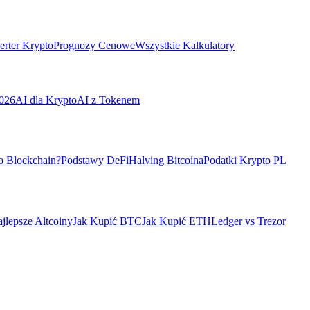
rter Krypto
Prognozy Cenowe
Wszystkie Kalkulatory
026
AI dla Krypto
AI z Tokenem
o Blockchain?
Podstawy DeFi
Halving Bitcoina
Podatki Krypto PL
jlepsze Altcoiny
Jak Kupić BTC
Jak Kupić ETH
Ledger vs Trezor