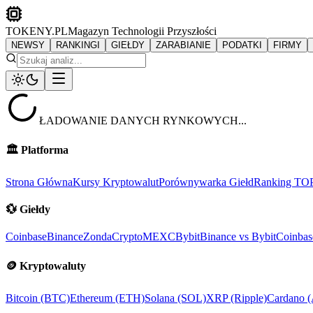
TOKENY.PL
Magazyn Technologii Przyszłości
NEWSY
RANKINGI
GIEŁDY
ZARABIANIE
PODATKI
FIRMY
ŁADOWANIE DANYCH RYNKOWYCH...
🏛️
Platforma
Strona Główna
Kursy Kryptowalut
Porównywarka Giełd
Ranking TO
💱
Giełdy
Coinbase
Binance
ZondaCrypto
MEXC
Bybit
Binance vs Bybit
Coinbas
🪙
Kryptowaluty
Bitcoin (BTC)
Ethereum (ETH)
Solana (SOL)
XRP (Ripple)
Cardano 