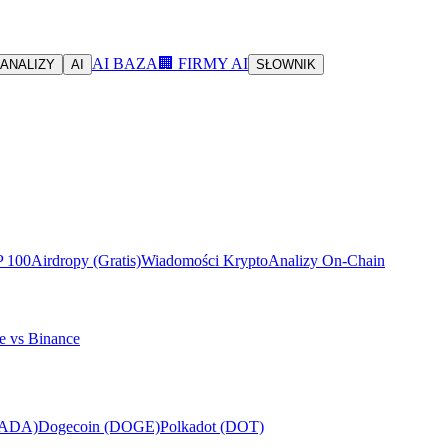
AI BAZA
🏢 FIRMY AI
ANALIZY
AI
SŁOWNIK
P 100
Airdropy (Gratis)
Wiadomości Krypto
Analizy On-Chain
e vs Binance
(ADA)
Dogecoin (DOGE)
Polkadot (DOT)