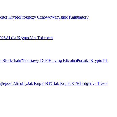
rter Krypto
Prognozy Cenowe
Wszystkie Kalkulatory
026
AI dla Krypto
AI z Tokenem
o Blockchain?
Podstawy DeFi
Halving Bitcoina
Podatki Krypto PL
jlepsze Altcoiny
Jak Kupić BTC
Jak Kupić ETH
Ledger vs Trezor