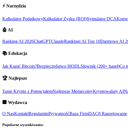
⚡
Narzędzia
Kalkulator Podatkowy
Kalkulator Zysku (ROI)
Symulator DCA
Konwe
🤖
AI
Ranking AI 2026
ChatGPT
Claude
Rankingi AI Top 10
Darmowe AI 2
📚
Edukacja
Jak Kupić Bitcoin?
Bezpieczeństwo HODL
Słownik (200+ haseł)
Co t
🏆
Najlepsze
Tanie Krypto z Potencjałem
Najlepsze Memecoiny
Kryptowaluty AI
Na
🏢
Wydawca
O Nas
Kontakt
Regulamin
Prywatność
Baza Firm
DAC8 Raportowanie
Popularne wyszukiwania: