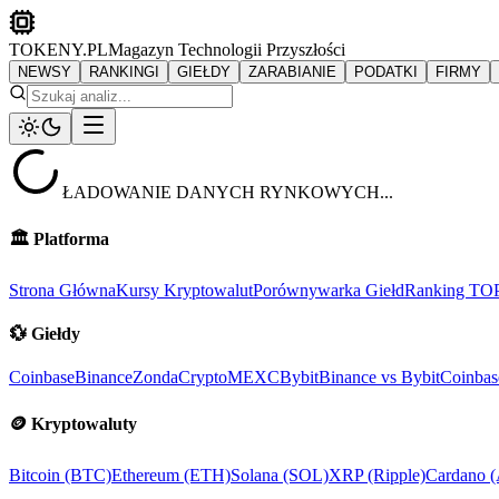
TOKENY.PL
Magazyn Technologii Przyszłości
NEWSY
RANKINGI
GIEŁDY
ZARABIANIE
PODATKI
FIRMY
ŁADOWANIE DANYCH RYNKOWYCH...
🏛️
Platforma
Strona Główna
Kursy Kryptowalut
Porównywarka Giełd
Ranking TO
💱
Giełdy
Coinbase
Binance
ZondaCrypto
MEXC
Bybit
Binance vs Bybit
Coinbas
🪙
Kryptowaluty
Bitcoin (BTC)
Ethereum (ETH)
Solana (SOL)
XRP (Ripple)
Cardano 