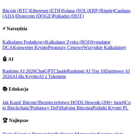
Bitcoin (BTC)
Ethereum (ETH)
Solana (SOL)
XRP (Ripple)
Cardano
(ADA)
Dogecoin (DOGE)
Polkadot (DOT)
⚡
Narzędzia
Kalkulator Podatkowy
Kalkulator Zysku (ROI)
Symulator
DCA
Konwerter Krypto
Prognozy Cenowe
Wszystkie Kalkulatory
🤖
AI
Ranking AI 2026
ChatGPT
Claude
Rankingi AI Top 10
Darmowe AI
2026
AI dla Krypto
AI z Tokenem
📚
Edukacja
Jak Kupić Bitcoin?
Bezpieczeństwo HODL
Słownik (200+ haseł)
Co
to Blockchain?
Podstawy DeFi
Halving Bitcoina
Podatki Krypto PL
🏆
Najlepsze