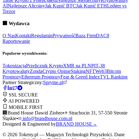
Tanie Krypto z Potencjałem
Najlepsze Memecoiny
Kryptowaluty
AI
Najlepsze Altcoiny
Jak Kupić BTC
Jak Kupić ETH
Ledger vs
Trezor
🏢
Wydawca
O Nas
Kontakt
Regulamin
Prywatność
Baza Firm
DAC8
Raportowanie
Popularne wyszukiwania:
Tokenizacja
Przelicznik Krypto
XMR na PLN
PIT-38
Kryptowaluty
ZondaCrypto Opinie
Staking
NFT
Web3
Bitcoin
Prognozy
Ethereum Prognozy
Fear & Greed Index
TVL Ranking
Partner Strategiczny:
Sprytne.pl
SSL SECURE
AI POWERED
MOBILE FIRST
🏢
Brand House Dawid Ziobro
•
Strachocin 31, 57-550 Stronie
Śląskie
•
info@brandhouse.com.pl
Designed & Engineered by
BRAND HOUSE
→
©
2026
Tokeny.pl — Magazyn Technologii Przyszłości. Dane