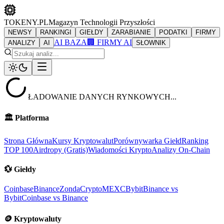
TOKENY.PL
Magazyn Technologii Przyszłości
NEWSY
RANKINGI
GIEŁDY
ZARABIANIE
PODATKI
FIRMY
AI BAZA
🏢 FIRMY AI
ANALIZY
AI
SŁOWNIK
ŁADOWANIE DANYCH RYNKOWYCH...
🏛️
Platforma
Strona Główna
Kursy Kryptowalut
Porównywarka Giełd
Ranking
TOP 100
Airdropy (Gratis)
Wiadomości Krypto
Analizy On-Chain
💱
Giełdy
Coinbase
Binance
ZondaCrypto
MEXC
Bybit
Binance vs
Bybit
Coinbase vs Binance
🪙
Kryptowaluty