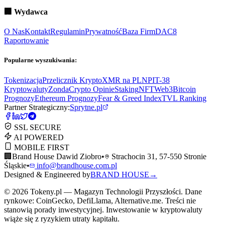
🏢
Wydawca
O Nas
Kontakt
Regulamin
Prywatność
Baza Firm
DAC8
Raportowanie
Popularne wyszukiwania:
Tokenizacja
Przelicznik Krypto
XMR na PLN
PIT-38
Kryptowaluty
ZondaCrypto Opinie
Staking
NFT
Web3
Bitcoin
Prognozy
Ethereum Prognozy
Fear & Greed Index
TVL Ranking
Partner Strategiczny:
Sprytne.pl
SSL SECURE
AI POWERED
MOBILE FIRST
🏢
Brand House Dawid Ziobro
•
Strachocin 31, 57-550 Stronie
Śląskie
•
info@brandhouse.com.pl
Designed & Engineered by
BRAND HOUSE
→
©
2026
Tokeny.pl — Magazyn Technologii Przyszłości. Dane
rynkowe: CoinGecko, DefiLlama, Alternative.me. Treści nie
stanowią porady inwestycyjnej. Inwestowanie w kryptowaluty
wiąże się z ryzykiem utraty kapitału.