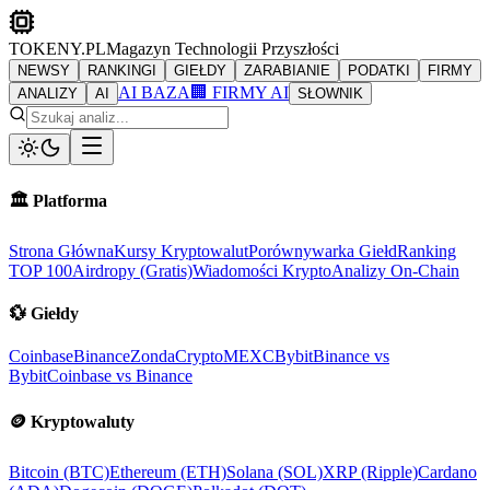
TOKENY.PL
Magazyn Technologii Przyszłości
NEWSY
RANKINGI
GIEŁDY
ZARABIANIE
PODATKI
FIRMY
AI BAZA
🏢 FIRMY AI
ANALIZY
AI
SŁOWNIK
🏛️
Platforma
Strona Główna
Kursy Kryptowalut
Porównywarka Giełd
Ranking
TOP 100
Airdropy (Gratis)
Wiadomości Krypto
Analizy On-Chain
💱
Giełdy
Coinbase
Binance
ZondaCrypto
MEXC
Bybit
Binance vs
Bybit
Coinbase vs Binance
🪙
Kryptowaluty
Bitcoin (BTC)
Ethereum (ETH)
Solana (SOL)
XRP (Ripple)
Cardano