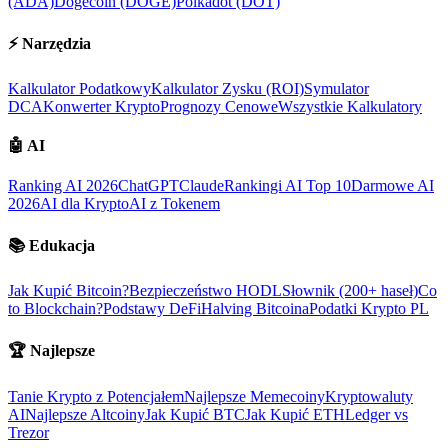
(ADA)
Dogecoin (DOGE)
Polkadot (DOT)
⚡
Narzędzia
Kalkulator Podatkowy
Kalkulator Zysku (ROI)
Symulator
DCA
Konwerter Krypto
Prognozy Cenowe
Wszystkie Kalkulatory
🤖
AI
Ranking AI 2026
ChatGPT
Claude
Rankingi AI Top 10
Darmowe AI
2026
AI dla Krypto
AI z Tokenem
📚
Edukacja
Jak Kupić Bitcoin?
Bezpieczeństwo HODL
Słownik (200+ haseł)
Co
to Blockchain?
Podstawy DeFi
Halving Bitcoina
Podatki Krypto PL
🏆
Najlepsze
Tanie Krypto z Potencjałem
Najlepsze Memecoiny
Kryptowaluty
AI
Najlepsze Altcoiny
Jak Kupić BTC
Jak Kupić ETH
Ledger vs
Trezor