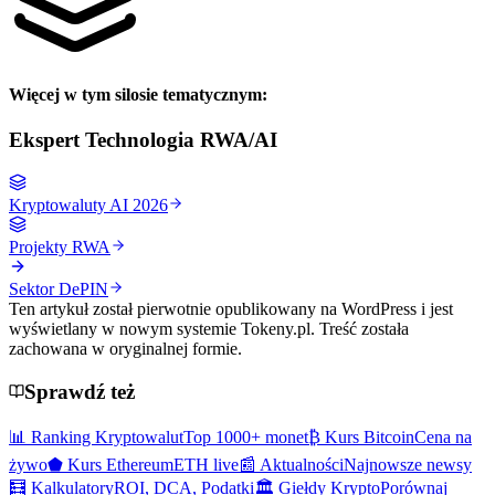
Więcej w tym silosie tematycznym:
Ekspert
Technologia RWA/AI
Kryptowaluty AI 2026
Projekty RWA
Sektor DePIN
Ten artykuł został pierwotnie opublikowany na WordPress i jest
wyświetlany w nowym systemie Tokeny.pl. Treść została
zachowana w oryginalnej formie.
Sprawdź też
📊 Ranking Kryptowalut
Top 1000+ monet
₿ Kurs Bitcoin
Cena na
żywo
⬟ Kurs Ethereum
ETH live
📰 Aktualności
Najnowsze newsy
🧮 Kalkulatory
ROI, DCA, Podatki
🏛️ Giełdy Krypto
Porównaj