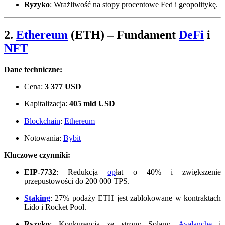
Ryzyko
: Wrażliwość na stopy procentowe Fed i geopolitykę.
2.
Ethereum
(ETH)
– Fundament
DeFi
i
NFT
Dane techniczne:
Cena:
3 377 USD
Kapitalizacja:
405 mld USD
Blockchain
:
Ethereum
Notowania:
Bybit
Kluczowe czynniki:
EIP-7732
: Redukcja
op
łat o 40% i zwiększenie
przepustowości do 200 000 TPS.
Staking
: 27% podaży ETH jest zablokowane w kontraktach
Lido i Rocket Pool.
Ryzyko
: Konkurencja ze strony Solany,
Avalanche
i