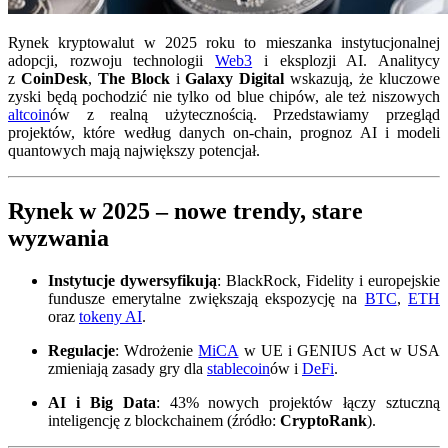
Rynek kryptowalut w 2025 roku to mieszanka instytucjonalnej
adopcji, rozwoju technologii
Web3
i eksplozji AI. Analitycy
z
CoinDesk
,
The Block
i
Galaxy Digital
wskazują, że kluczowe
zyski będą pochodzić nie tylko od blue chipów, ale też niszowych
altcoin
ów z realną użytecznością. Przedstawiamy przegląd
projektów, które według danych on-chain, prognoz AI i modeli
quantowych mają największy potencjał.
Rynek w 2025 – nowe trendy, stare
wyzwania
Instytucje dywersyfikują
: BlackRock, Fidelity i europejskie
fundusze emerytalne zwiększają ekspozycję na
BTC
,
ETH
oraz
tokeny AI
.
Regulacje
: Wdrożenie
MiCA
w UE i GENIUS Act w USA
zmieniają zasady gry dla
stablecoin
ów i
DeFi
.
AI i Big Data
: 43% nowych projektów łączy sztuczną
inteligencję z blockchainem (źródło:
CryptoRank
).