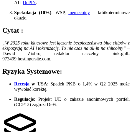
AI i
DePIN
.
Spekulacja (10%)
: WSP,
memecoiny
– krótkoterminowe
okazje.
Cytat :
„W 2025 roku kluczowe jest łączenie bezpieczeństwa blue chipów z
ekspozycją na AI i tokenizację. To nie czas na all-in na shitcoiny”
–
Dawid Ziobro, redaktor naczelny pink-gull-
973499.hostingersite.com.
Ryzyka Systemowe:
Recesja
w USA
: Spadek PKB o 1,4% w Q2 2025 może
wywołać korektę.
Regulacje
: Projekt UE o zakazie anonimowych portfeli
(CCP12) zagrozi DeFi.