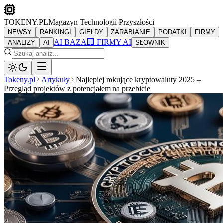
TOKENY.PL
Magazyn Technologii Przyszłości
NEWSY
RANKINGI
GIEŁDY
ZARABIANIE
PODATKI
FIRMY
AI BAZA
🏢 FIRMY AI
ANALIZY
AI
SŁOWNIK
Tokeny.pl
Artykuły
Najlepiej rokujące kryptowaluty 2025 –
Przegląd projektów z potencjałem na przebicie