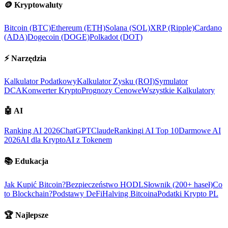
🪙
Kryptowaluty
Bitcoin (BTC)
Ethereum (ETH)
Solana (SOL)
XRP (Ripple)
Cardano
(ADA)
Dogecoin (DOGE)
Polkadot (DOT)
⚡
Narzędzia
Kalkulator Podatkowy
Kalkulator Zysku (ROI)
Symulator
DCA
Konwerter Krypto
Prognozy Cenowe
Wszystkie Kalkulatory
🤖
AI
Ranking AI 2026
ChatGPT
Claude
Rankingi AI Top 10
Darmowe AI
2026
AI dla Krypto
AI z Tokenem
📚
Edukacja
Jak Kupić Bitcoin?
Bezpieczeństwo HODL
Słownik (200+ haseł)
Co
to Blockchain?
Podstawy DeFi
Halving Bitcoina
Podatki Krypto PL
🏆
Najlepsze