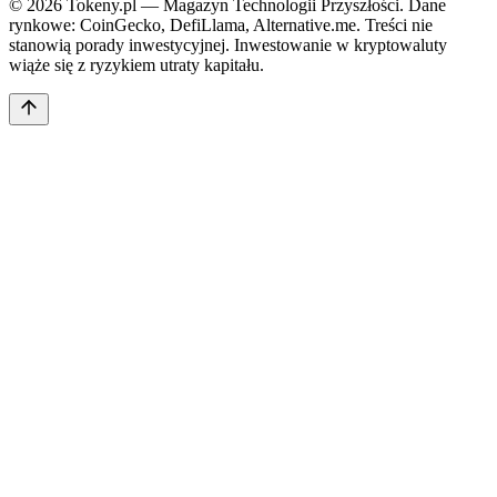
©
2026
Tokeny.pl — Magazyn Technologii Przyszłości. Dane
rynkowe: CoinGecko, DefiLlama, Alternative.me. Treści nie
stanowią porady inwestycyjnej. Inwestowanie w kryptowaluty
wiąże się z ryzykiem utraty kapitału.