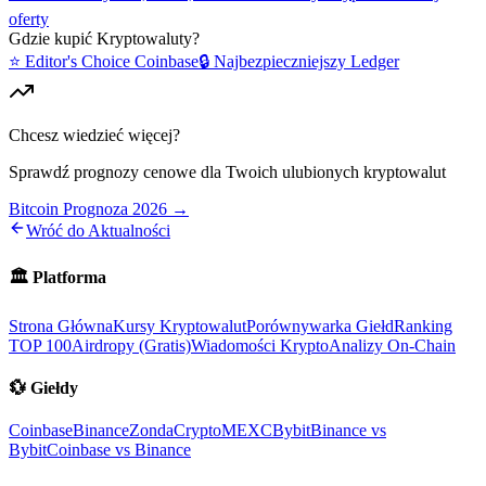
oferty
Gdzie kupić
Kryptowaluty
?
⭐ Editor's Choice
Coinbase
🔒 Najbezpieczniejszy
Ledger
Chcesz wiedzieć więcej?
Sprawdź prognozy cenowe dla Twoich ulubionych kryptowalut
Bitcoin Prognoza 2026 →
Wróć do Aktualności
🏛️
Platforma
Strona Główna
Kursy Kryptowalut
Porównywarka Giełd
Ranking
TOP 100
Airdropy (Gratis)
Wiadomości Krypto
Analizy On-Chain
💱
Giełdy
Coinbase
Binance
ZondaCrypto
MEXC
Bybit
Binance vs
Bybit
Coinbase vs Binance