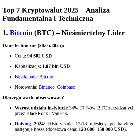
Top 7 Kryptowalut 2025 – Analiza
Fundamentalna i Techniczna
1.
Bitcoin
(BTC)
– Nieśmiertelny Lider
Dane techniczne (20.05.2025):
Cena:
94 602 USD
Kapitalizacja:
1,87 bln USD
Blockchain
:
Bitcoin
Notowania:
Binance
,
Coinbase
Dlaczego warto obserwować?
Wzrost udziału instytucji
: 34%
ETF
-ów BTC zarządzanych
przez BlackRock i VanEck.
Halving
2024
: Historycznie 12-18 miesięcy po halvingu
następuje hossa (docelowa cena:
120 000–150 000 USD
).