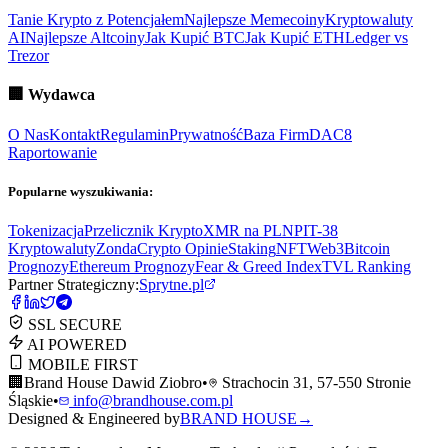
Tanie Krypto z Potencjałem
Najlepsze Memecoiny
Kryptowaluty
AI
Najlepsze Altcoiny
Jak Kupić BTC
Jak Kupić ETH
Ledger vs
Trezor
🏢
Wydawca
O Nas
Kontakt
Regulamin
Prywatność
Baza Firm
DAC8
Raportowanie
Popularne wyszukiwania:
Tokenizacja
Przelicznik Krypto
XMR na PLN
PIT-38
Kryptowaluty
ZondaCrypto Opinie
Staking
NFT
Web3
Bitcoin
Prognozy
Ethereum Prognozy
Fear & Greed Index
TVL Ranking
Partner Strategiczny:
Sprytne.pl
SSL SECURE
AI POWERED
MOBILE FIRST
🏢
Brand House Dawid Ziobro
•
Strachocin 31, 57-550 Stronie
Śląskie
•
info@brandhouse.com.pl
Designed & Engineered by
BRAND HOUSE
→