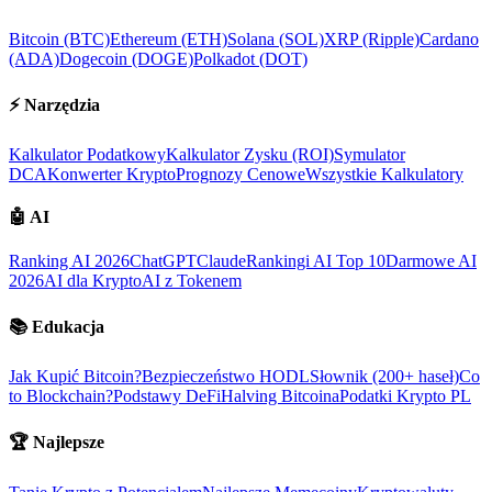
Bitcoin (BTC)
Ethereum (ETH)
Solana (SOL)
XRP (Ripple)
Cardano
(ADA)
Dogecoin (DOGE)
Polkadot (DOT)
⚡
Narzędzia
Kalkulator Podatkowy
Kalkulator Zysku (ROI)
Symulator
DCA
Konwerter Krypto
Prognozy Cenowe
Wszystkie Kalkulatory
🤖
AI
Ranking AI 2026
ChatGPT
Claude
Rankingi AI Top 10
Darmowe AI
2026
AI dla Krypto
AI z Tokenem
📚
Edukacja
Jak Kupić Bitcoin?
Bezpieczeństwo HODL
Słownik (200+ haseł)
Co
to Blockchain?
Podstawy DeFi
Halving Bitcoina
Podatki Krypto PL
🏆
Najlepsze