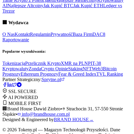
Tanie Krypto z Potencjałem
Najlepsze Memecoiny
Kryptowaluty
AI
Najlepsze Altcoiny
Jak Kupić BTC
Jak Kupić ETH
Ledger vs
Trezor
🏢
Wydawca
O Nas
Kontakt
Regulamin
Prywatność
Baza Firm
DAC8
Raportowanie
Popularne wyszukiwania:
Tokenizacja
Przelicznik Krypto
XMR na PLN
PIT-38
Kryptowaluty
ZondaCrypto Opinie
Staking
NFT
Web3
Bitcoin
Prognozy
Ethereum Prognozy
Fear & Greed Index
TVL Ranking
Partner Strategiczny:
Sprytne.pl
SSL SECURE
AI POWERED
MOBILE FIRST
🏢
Brand House Dawid Ziobro
•
Strachocin 31, 57-550 Stronie
Śląskie
•
info@brandhouse.com.pl
Designed & Engineered by
BRAND HOUSE
→
©
2026
Tokeny.pl — Magazyn Technologii Przyszłości. Dane