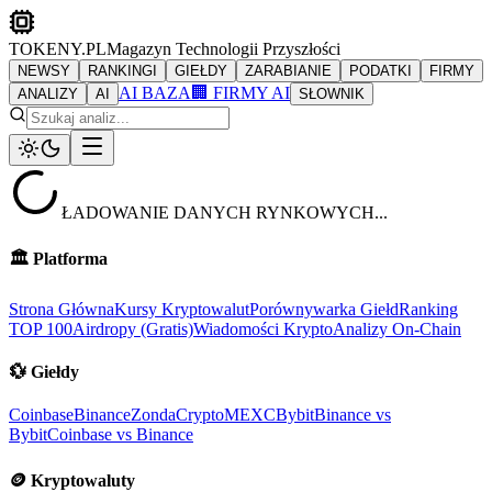
TOKENY.PL
Magazyn Technologii Przyszłości
NEWSY
RANKINGI
GIEŁDY
ZARABIANIE
PODATKI
FIRMY
AI BAZA
🏢 FIRMY AI
ANALIZY
AI
SŁOWNIK
ŁADOWANIE DANYCH RYNKOWYCH...
🏛️
Platforma
Strona Główna
Kursy Kryptowalut
Porównywarka Giełd
Ranking
TOP 100
Airdropy (Gratis)
Wiadomości Krypto
Analizy On-Chain
💱
Giełdy
Coinbase
Binance
ZondaCrypto
MEXC
Bybit
Binance vs
Bybit
Coinbase vs Binance
🪙
Kryptowaluty