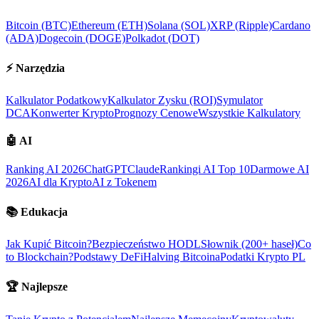
Bitcoin (BTC)
Ethereum (ETH)
Solana (SOL)
XRP (Ripple)
Cardano
(ADA)
Dogecoin (DOGE)
Polkadot (DOT)
⚡
Narzędzia
Kalkulator Podatkowy
Kalkulator Zysku (ROI)
Symulator
DCA
Konwerter Krypto
Prognozy Cenowe
Wszystkie Kalkulatory
🤖
AI
Ranking AI 2026
ChatGPT
Claude
Rankingi AI Top 10
Darmowe AI
2026
AI dla Krypto
AI z Tokenem
📚
Edukacja
Jak Kupić Bitcoin?
Bezpieczeństwo HODL
Słownik (200+ haseł)
Co
to Blockchain?
Podstawy DeFi
Halving Bitcoina
Podatki Krypto PL
🏆
Najlepsze