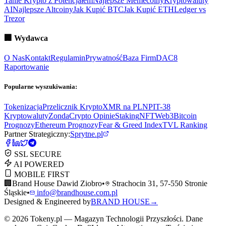
Tanie Krypto z Potencjałem
Najlepsze Memecoiny
Kryptowaluty
AI
Najlepsze Altcoiny
Jak Kupić BTC
Jak Kupić ETH
Ledger vs
Trezor
🏢
Wydawca
O Nas
Kontakt
Regulamin
Prywatność
Baza Firm
DAC8
Raportowanie
Popularne wyszukiwania:
Tokenizacja
Przelicznik Krypto
XMR na PLN
PIT-38
Kryptowaluty
ZondaCrypto Opinie
Staking
NFT
Web3
Bitcoin
Prognozy
Ethereum Prognozy
Fear & Greed Index
TVL Ranking
Partner Strategiczny:
Sprytne.pl
SSL SECURE
AI POWERED
MOBILE FIRST
🏢
Brand House Dawid Ziobro
•
Strachocin 31, 57-550 Stronie
Śląskie
•
info@brandhouse.com.pl
Designed & Engineered by
BRAND HOUSE
→
©
2026
Tokeny.pl — Magazyn Technologii Przyszłości. Dane