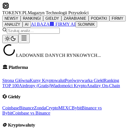
TOKENY.PL
Magazyn Technologii Przyszłości
NEWSY
RANKINGI
GIEŁDY
ZARABIANIE
PODATKI
FIRMY
AI BAZA
🏢 FIRMY AI
ANALIZY
AI
SŁOWNIK
ŁADOWANIE DANYCH RYNKOWYCH...
🏛️
Platforma
Strona Główna
Kursy Kryptowalut
Porównywarka Giełd
Ranking
TOP 100
Airdropy (Gratis)
Wiadomości Krypto
Analizy On-Chain
💱
Giełdy
Coinbase
Binance
ZondaCrypto
MEXC
Bybit
Binance vs
Bybit
Coinbase vs Binance
🪙
Kryptowaluty