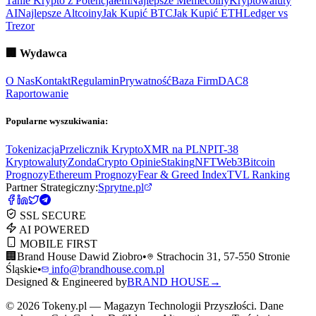
Tanie Krypto z Potencjałem
Najlepsze Memecoiny
Kryptowaluty
AI
Najlepsze Altcoiny
Jak Kupić BTC
Jak Kupić ETH
Ledger vs
Trezor
🏢
Wydawca
O Nas
Kontakt
Regulamin
Prywatność
Baza Firm
DAC8
Raportowanie
Popularne wyszukiwania:
Tokenizacja
Przelicznik Krypto
XMR na PLN
PIT-38
Kryptowaluty
ZondaCrypto Opinie
Staking
NFT
Web3
Bitcoin
Prognozy
Ethereum Prognozy
Fear & Greed Index
TVL Ranking
Partner Strategiczny:
Sprytne.pl
SSL SECURE
AI POWERED
MOBILE FIRST
🏢
Brand House Dawid Ziobro
•
Strachocin 31, 57-550 Stronie
Śląskie
•
info@brandhouse.com.pl
Designed & Engineered by
BRAND HOUSE
→
©
2026
Tokeny.pl — Magazyn Technologii Przyszłości. Dane