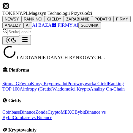
TOKENY.PL
Magazyn Technologii Przyszłości
NEWSY
RANKINGI
GIEŁDY
ZARABIANIE
PODATKI
FIRMY
AI BAZA
🏢 FIRMY AI
ANALIZY
AI
SŁOWNIK
ŁADOWANIE DANYCH RYNKOWYCH...
🏛️
Platforma
Strona Główna
Kursy Kryptowalut
Porównywarka Giełd
Ranking
TOP 100
Airdropy (Gratis)
Wiadomości Krypto
Analizy On-Chain
💱
Giełdy
Coinbase
Binance
ZondaCrypto
MEXC
Bybit
Binance vs
Bybit
Coinbase vs Binance
🪙
Kryptowaluty