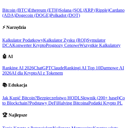
Bitcoin (BTC)
Ethereum (ETH)
Solana (SOL)
XRP (Ripple)
Cardano
(ADA)
Dogecoin (DOGE)
Polkadot (DOT)
⚡
Narzędzia
Kalkulator Podatkowy
Kalkulator Zysku (ROI)
Symulator
DCA
Konwerter Krypto
Prognozy Cenowe
Wszystkie Kalkulatory
🤖
AI
Ranking AI 2026
ChatGPT
Claude
Rankingi AI Top 10
Darmowe AI
2026
AI dla Krypto
AI z Tokenem
📚
Edukacja
Jak Kupić Bitcoin?
Bezpieczeństwo HODL
Słownik (200+ haseł)
Co
to Blockchain?
Podstawy DeFi
Halving Bitcoina
Podatki Krypto PL
🏆
Najlepsze