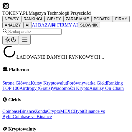
TOKENY.PL
Magazyn Technologii Przyszłości
NEWSY
RANKINGI
GIEŁDY
ZARABIANIE
PODATKI
FIRMY
AI BAZA
🏢 FIRMY AI
ANALIZY
AI
SŁOWNIK
ŁADOWANIE DANYCH RYNKOWYCH...
🏛️
Platforma
Strona Główna
Kursy Kryptowalut
Porównywarka Giełd
Ranking
TOP 100
Airdropy (Gratis)
Wiadomości Krypto
Analizy On-Chain
💱
Giełdy
Coinbase
Binance
ZondaCrypto
MEXC
Bybit
Binance vs
Bybit
Coinbase vs Binance
🪙
Kryptowaluty