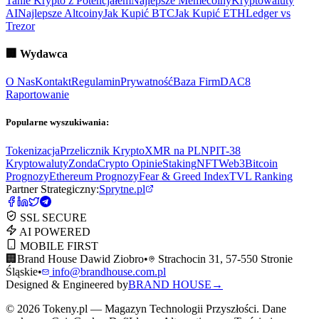
Tanie Krypto z Potencjałem
Najlepsze Memecoiny
Kryptowaluty
AI
Najlepsze Altcoiny
Jak Kupić BTC
Jak Kupić ETH
Ledger vs
Trezor
🏢
Wydawca
O Nas
Kontakt
Regulamin
Prywatność
Baza Firm
DAC8
Raportowanie
Popularne wyszukiwania:
Tokenizacja
Przelicznik Krypto
XMR na PLN
PIT-38
Kryptowaluty
ZondaCrypto Opinie
Staking
NFT
Web3
Bitcoin
Prognozy
Ethereum Prognozy
Fear & Greed Index
TVL Ranking
Partner Strategiczny:
Sprytne.pl
SSL SECURE
AI POWERED
MOBILE FIRST
🏢
Brand House Dawid Ziobro
•
Strachocin 31, 57-550 Stronie
Śląskie
•
info@brandhouse.com.pl
Designed & Engineered by
BRAND HOUSE
→
©
2026
Tokeny.pl — Magazyn Technologii Przyszłości. Dane