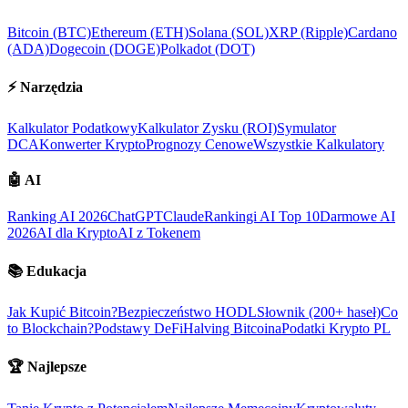
Bitcoin (BTC)
Ethereum (ETH)
Solana (SOL)
XRP (Ripple)
Cardano
(ADA)
Dogecoin (DOGE)
Polkadot (DOT)
⚡
Narzędzia
Kalkulator Podatkowy
Kalkulator Zysku (ROI)
Symulator
DCA
Konwerter Krypto
Prognozy Cenowe
Wszystkie Kalkulatory
🤖
AI
Ranking AI 2026
ChatGPT
Claude
Rankingi AI Top 10
Darmowe AI
2026
AI dla Krypto
AI z Tokenem
📚
Edukacja
Jak Kupić Bitcoin?
Bezpieczeństwo HODL
Słownik (200+ haseł)
Co
to Blockchain?
Podstawy DeFi
Halving Bitcoina
Podatki Krypto PL
🏆
Najlepsze