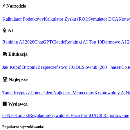
⚡
Narzędzia
Kalkulator Podatkowy
Kalkulator Zysku (ROI)
Symulator DCA
Konwe
🤖
AI
Ranking AI 2026
ChatGPT
Claude
Rankingi AI Top 10
Darmowe AI 2
📚
Edukacja
Jak Kupić Bitcoin?
Bezpieczeństwo HODL
Słownik (200+ haseł)
Co t
🏆
Najlepsze
Tanie Krypto z Potencjałem
Najlepsze Memecoiny
Kryptowaluty AI
Na
🏢
Wydawca
O Nas
Kontakt
Regulamin
Prywatność
Baza Firm
DAC8 Raportowanie
Popularne wyszukiwania: