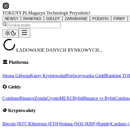
TOKENY.PL
Magazyn Technologii Przyszłości
NEWSY
RANKINGI
GIEŁDY
ZARABIANIE
PODATKI
FIRMY
ŁADOWANIE DANYCH RYNKOWYCH...
🏛️
Platforma
Strona Główna
Kursy Kryptowalut
Porównywarka Giełd
Ranking TO
💱
Giełdy
Coinbase
Binance
ZondaCrypto
MEXC
Bybit
Binance vs Bybit
Coinbas
🪙
Kryptowaluty
Bitcoin (BTC)
Ethereum (ETH)
Solana (SOL)
XRP (Ripple)
Cardano 