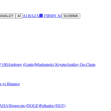
AI BAZA
🏢 FIRMY AI
ANALIZY
AI
SŁOWNIK
P 100
Airdropy (Gratis)
Wiadomości Krypto
Analizy On-Chain
e vs Binance
(ADA)
Dogecoin (DOGE)
Polkadot (DOT)