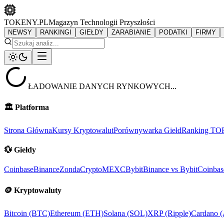
TOKENY.PL
Magazyn Technologii Przyszłości
NEWSY
RANKINGI
GIEŁDY
ZARABIANIE
PODATKI
FIRMY
ŁADOWANIE DANYCH RYNKOWYCH...
🏛️
Platforma
Strona Główna
Kursy Kryptowalut
Porównywarka Giełd
Ranking TO
💱
Giełdy
Coinbase
Binance
ZondaCrypto
MEXC
Bybit
Binance vs Bybit
Coinbas
🪙
Kryptowaluty
Bitcoin (BTC)
Ethereum (ETH)
Solana (SOL)
XRP (Ripple)
Cardano 