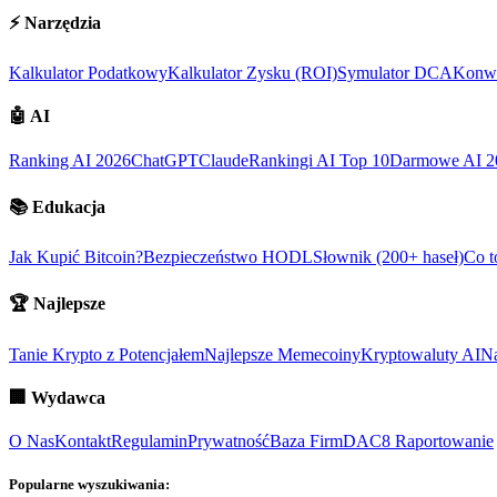
⚡
Narzędzia
Kalkulator Podatkowy
Kalkulator Zysku (ROI)
Symulator DCA
Konwe
🤖
AI
Ranking AI 2026
ChatGPT
Claude
Rankingi AI Top 10
Darmowe AI 2
📚
Edukacja
Jak Kupić Bitcoin?
Bezpieczeństwo HODL
Słownik (200+ haseł)
Co t
🏆
Najlepsze
Tanie Krypto z Potencjałem
Najlepsze Memecoiny
Kryptowaluty AI
Na
🏢
Wydawca
O Nas
Kontakt
Regulamin
Prywatność
Baza Firm
DAC8 Raportowanie
Popularne wyszukiwania: