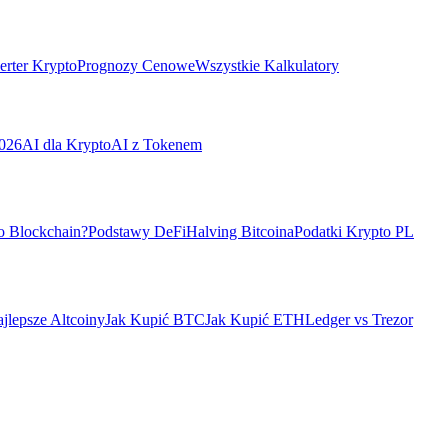
rter Krypto
Prognozy Cenowe
Wszystkie Kalkulatory
026
AI dla Krypto
AI z Tokenem
o Blockchain?
Podstawy DeFi
Halving Bitcoina
Podatki Krypto PL
jlepsze Altcoiny
Jak Kupić BTC
Jak Kupić ETH
Ledger vs Trezor