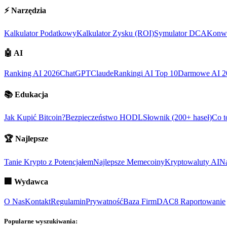
⚡
Narzędzia
Kalkulator Podatkowy
Kalkulator Zysku (ROI)
Symulator DCA
Konwe
🤖
AI
Ranking AI 2026
ChatGPT
Claude
Rankingi AI Top 10
Darmowe AI 2
📚
Edukacja
Jak Kupić Bitcoin?
Bezpieczeństwo HODL
Słownik (200+ haseł)
Co t
🏆
Najlepsze
Tanie Krypto z Potencjałem
Najlepsze Memecoiny
Kryptowaluty AI
Na
🏢
Wydawca
O Nas
Kontakt
Regulamin
Prywatność
Baza Firm
DAC8 Raportowanie
Popularne wyszukiwania: