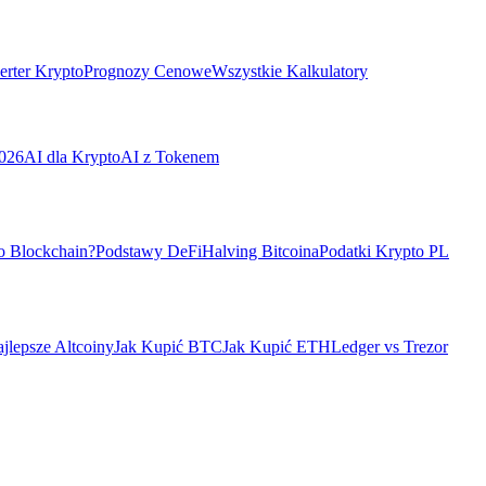
rter Krypto
Prognozy Cenowe
Wszystkie Kalkulatory
026
AI dla Krypto
AI z Tokenem
o Blockchain?
Podstawy DeFi
Halving Bitcoina
Podatki Krypto PL
jlepsze Altcoiny
Jak Kupić BTC
Jak Kupić ETH
Ledger vs Trezor