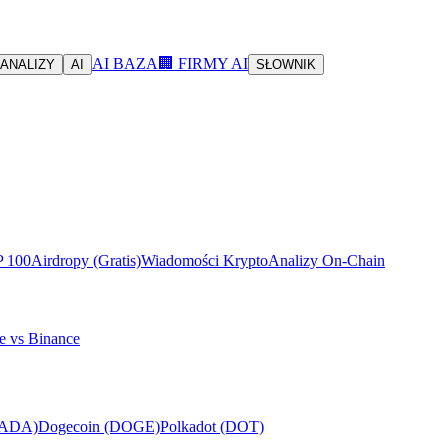
AI BAZA
🏢 FIRMY AI
ANALIZY
AI
SŁOWNIK
P 100
Airdropy (Gratis)
Wiadomości Krypto
Analizy On-Chain
e vs Binance
(ADA)
Dogecoin (DOGE)
Polkadot (DOT)