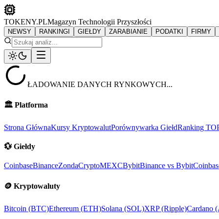
TOKENY.PL
Magazyn Technologii Przyszłości
NEWSY
RANKINGI
GIEŁDY
ZARABIANIE
PODATKI
FIRMY
ŁADOWANIE DANYCH RYNKOWYCH...
🏛️
Platforma
Strona Główna
Kursy Kryptowalut
Porównywarka Giełd
Ranking TO
💱
Giełdy
Coinbase
Binance
ZondaCrypto
MEXC
Bybit
Binance vs Bybit
Coinbas
🪙
Kryptowaluty
Bitcoin (BTC)
Ethereum (ETH)
Solana (SOL)
XRP (Ripple)
Cardano 