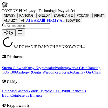
TOKENY.PL
Magazyn Technologii Przyszłości
NEWSY
RANKINGI
GIEŁDY
ZARABIANIE
PODATKI
FIRMY
AI BAZA
🏢 FIRMY AI
ANALIZY
AI
SŁOWNIK
ŁADOWANIE DANYCH RYNKOWYCH...
🏛️
Platforma
Strona Główna
Kursy Kryptowalut
Porównywarka Giełd
Ranking
TOP 100
Airdropy (Gratis)
Wiadomości Krypto
Analizy On-Chain
💱
Giełdy
Coinbase
Binance
ZondaCrypto
MEXC
Bybit
Binance vs
Bybit
Coinbase vs Binance
🪙
Kryptowaluty