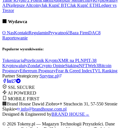
Tanie Krypto z Potencjałem
Najlepsze Memecoiny
Kryptowaluty
AI
Najlepsze Altcoiny
Jak Kupić BTC
Jak Kupić ETH
Ledger vs
Trezor
🏢
Wydawca
O Nas
Kontakt
Regulamin
Prywatność
Baza Firm
DAC8
Raportowanie
Popularne wyszukiwania:
Tokenizacja
Przelicznik Krypto
XMR na PLN
PIT-38
Kryptowaluty
ZondaCrypto Opinie
Staking
NFT
Web3
Bitcoin
Prognozy
Ethereum Prognozy
Fear & Greed Index
TVL Ranking
Partner Strategiczny:
Sprytne.pl
SSL SECURE
AI POWERED
MOBILE FIRST
🏢
Brand House Dawid Ziobro
•
Strachocin 31, 57-550 Stronie
Śląskie
•
info@brandhouse.com.pl
Designed & Engineered by
BRAND HOUSE
→
©
2026
Tokeny.pl — Magazyn Technologii Przyszłości. Dane