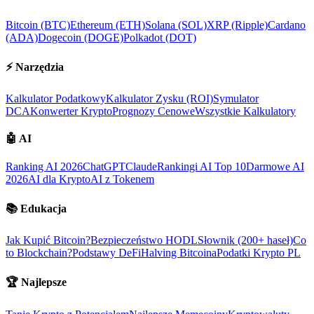
Bitcoin (BTC)
Ethereum (ETH)
Solana (SOL)
XRP (Ripple)
Cardano
(ADA)
Dogecoin (DOGE)
Polkadot (DOT)
⚡
Narzędzia
Kalkulator Podatkowy
Kalkulator Zysku (ROI)
Symulator
DCA
Konwerter Krypto
Prognozy Cenowe
Wszystkie Kalkulatory
🤖
AI
Ranking AI 2026
ChatGPT
Claude
Rankingi AI Top 10
Darmowe AI
2026
AI dla Krypto
AI z Tokenem
📚
Edukacja
Jak Kupić Bitcoin?
Bezpieczeństwo HODL
Słownik (200+ haseł)
Co
to Blockchain?
Podstawy DeFi
Halving Bitcoina
Podatki Krypto PL
🏆
Najlepsze