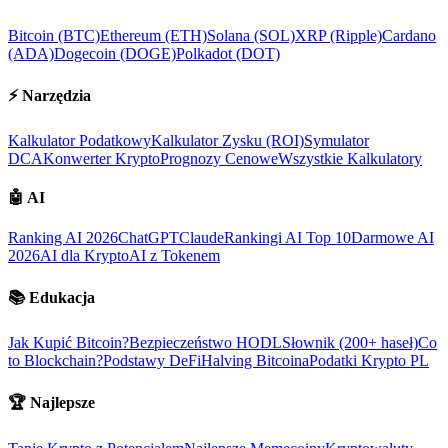
Bitcoin (BTC)
Ethereum (ETH)
Solana (SOL)
XRP (Ripple)
Cardano
(ADA)
Dogecoin (DOGE)
Polkadot (DOT)
⚡
Narzędzia
Kalkulator Podatkowy
Kalkulator Zysku (ROI)
Symulator
DCA
Konwerter Krypto
Prognozy Cenowe
Wszystkie Kalkulatory
🤖
AI
Ranking AI 2026
ChatGPT
Claude
Rankingi AI Top 10
Darmowe AI
2026
AI dla Krypto
AI z Tokenem
📚
Edukacja
Jak Kupić Bitcoin?
Bezpieczeństwo HODL
Słownik (200+ haseł)
Co
to Blockchain?
Podstawy DeFi
Halving Bitcoina
Podatki Krypto PL
🏆
Najlepsze