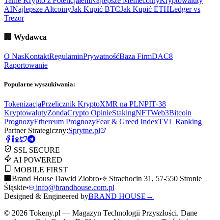
Tanie Krypto z Potencjałem
Najlepsze Memecoiny
Kryptowaluty
AI
Najlepsze Altcoiny
Jak Kupić BTC
Jak Kupić ETH
Ledger vs
Trezor
🏢
Wydawca
O Nas
Kontakt
Regulamin
Prywatność
Baza Firm
DAC8
Raportowanie
Popularne wyszukiwania:
Tokenizacja
Przelicznik Krypto
XMR na PLN
PIT-38
Kryptowaluty
ZondaCrypto Opinie
Staking
NFT
Web3
Bitcoin
Prognozy
Ethereum Prognozy
Fear & Greed Index
TVL Ranking
Partner Strategiczny:
Sprytne.pl
SSL SECURE
AI POWERED
MOBILE FIRST
🏢
Brand House Dawid Ziobro
•
Strachocin 31, 57-550 Stronie
Śląskie
•
info@brandhouse.com.pl
Designed & Engineered by
BRAND HOUSE
→
©
2026
Tokeny.pl — Magazyn Technologii Przyszłości. Dane