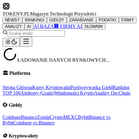
TOKENY.PL
Magazyn Technologii Przyszłości
NEWSY
RANKINGI
GIEŁDY
ZARABIANIE
PODATKI
FIRMY
AI BAZA
🏢 FIRMY AI
ANALIZY
AI
SŁOWNIK
ŁADOWANIE DANYCH RYNKOWYCH...
🏛️
Platforma
Strona Główna
Kursy Kryptowalut
Porównywarka Giełd
Ranking
TOP 100
Airdropy (Gratis)
Wiadomości Krypto
Analizy On-Chain
💱
Giełdy
Coinbase
Binance
ZondaCrypto
MEXC
Bybit
Binance vs
Bybit
Coinbase vs Binance
🪙
Kryptowaluty