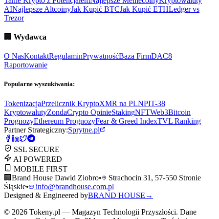
Tanie Krypto z Potencjałem
Najlepsze Memecoiny
Kryptowaluty
AI
Najlepsze Altcoiny
Jak Kupić BTC
Jak Kupić ETH
Ledger vs
Trezor
🏢
Wydawca
O Nas
Kontakt
Regulamin
Prywatność
Baza Firm
DAC8
Raportowanie
Popularne wyszukiwania:
Tokenizacja
Przelicznik Krypto
XMR na PLN
PIT-38
Kryptowaluty
ZondaCrypto Opinie
Staking
NFT
Web3
Bitcoin
Prognozy
Ethereum Prognozy
Fear & Greed Index
TVL Ranking
Partner Strategiczny:
Sprytne.pl
SSL SECURE
AI POWERED
MOBILE FIRST
🏢
Brand House Dawid Ziobro
•
Strachocin 31, 57-550 Stronie
Śląskie
•
info@brandhouse.com.pl
Designed & Engineered by
BRAND HOUSE
→
©
2026
Tokeny.pl — Magazyn Technologii Przyszłości. Dane