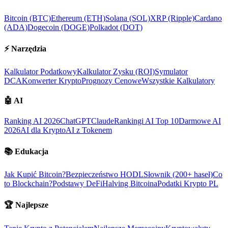
Bitcoin (BTC)
Ethereum (ETH)
Solana (SOL)
XRP (Ripple)
Cardano
(ADA)
Dogecoin (DOGE)
Polkadot (DOT)
⚡
Narzędzia
Kalkulator Podatkowy
Kalkulator Zysku (ROI)
Symulator
DCA
Konwerter Krypto
Prognozy Cenowe
Wszystkie Kalkulatory
🤖
AI
Ranking AI 2026
ChatGPT
Claude
Rankingi AI Top 10
Darmowe AI
2026
AI dla Krypto
AI z Tokenem
📚
Edukacja
Jak Kupić Bitcoin?
Bezpieczeństwo HODL
Słownik (200+ haseł)
Co
to Blockchain?
Podstawy DeFi
Halving Bitcoina
Podatki Krypto PL
🏆
Najlepsze