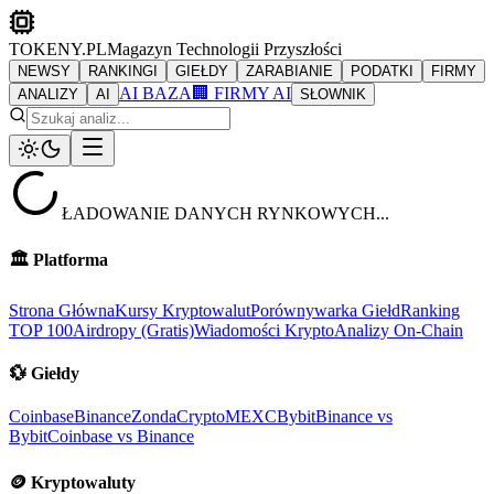
TOKENY.PL
Magazyn Technologii Przyszłości
NEWSY
RANKINGI
GIEŁDY
ZARABIANIE
PODATKI
FIRMY
AI BAZA
🏢 FIRMY AI
ANALIZY
AI
SŁOWNIK
ŁADOWANIE DANYCH RYNKOWYCH...
🏛️
Platforma
Strona Główna
Kursy Kryptowalut
Porównywarka Giełd
Ranking
TOP 100
Airdropy (Gratis)
Wiadomości Krypto
Analizy On-Chain
💱
Giełdy
Coinbase
Binance
ZondaCrypto
MEXC
Bybit
Binance vs
Bybit
Coinbase vs Binance
🪙
Kryptowaluty