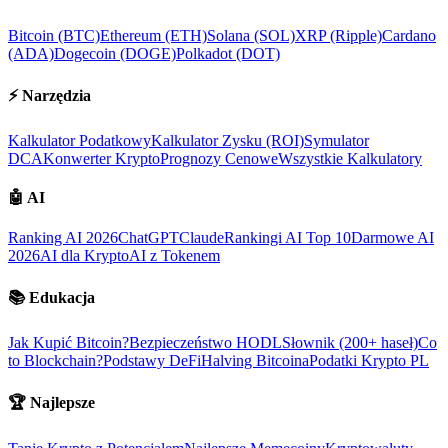
Bitcoin (BTC)
Ethereum (ETH)
Solana (SOL)
XRP (Ripple)
Cardano
(ADA)
Dogecoin (DOGE)
Polkadot (DOT)
⚡
Narzędzia
Kalkulator Podatkowy
Kalkulator Zysku (ROI)
Symulator
DCA
Konwerter Krypto
Prognozy Cenowe
Wszystkie Kalkulatory
🤖
AI
Ranking AI 2026
ChatGPT
Claude
Rankingi AI Top 10
Darmowe AI
2026
AI dla Krypto
AI z Tokenem
📚
Edukacja
Jak Kupić Bitcoin?
Bezpieczeństwo HODL
Słownik (200+ haseł)
Co
to Blockchain?
Podstawy DeFi
Halving Bitcoina
Podatki Krypto PL
🏆
Najlepsze