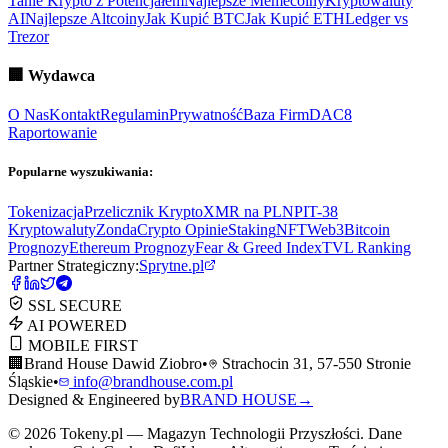
Tanie Krypto z Potencjałem
Najlepsze Memecoiny
Kryptowaluty
AI
Najlepsze Altcoiny
Jak Kupić BTC
Jak Kupić ETH
Ledger vs
Trezor
🏢
Wydawca
O Nas
Kontakt
Regulamin
Prywatność
Baza Firm
DAC8
Raportowanie
Popularne wyszukiwania:
Tokenizacja
Przelicznik Krypto
XMR na PLN
PIT-38
Kryptowaluty
ZondaCrypto Opinie
Staking
NFT
Web3
Bitcoin
Prognozy
Ethereum Prognozy
Fear & Greed Index
TVL Ranking
Partner Strategiczny:
Sprytne.pl
SSL SECURE
AI POWERED
MOBILE FIRST
🏢
Brand House Dawid Ziobro
•
Strachocin 31, 57-550 Stronie
Śląskie
•
info@brandhouse.com.pl
Designed & Engineered by
BRAND HOUSE
→
©
2026
Tokeny.pl — Magazyn Technologii Przyszłości. Dane