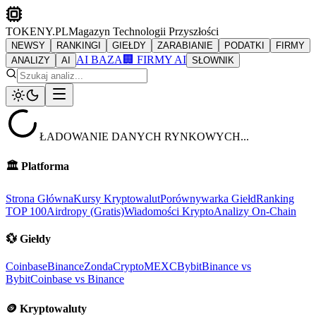
TOKENY.PL
Magazyn Technologii Przyszłości
NEWSY
RANKINGI
GIEŁDY
ZARABIANIE
PODATKI
FIRMY
AI BAZA
🏢 FIRMY AI
ANALIZY
AI
SŁOWNIK
ŁADOWANIE DANYCH RYNKOWYCH...
🏛️
Platforma
Strona Główna
Kursy Kryptowalut
Porównywarka Giełd
Ranking
TOP 100
Airdropy (Gratis)
Wiadomości Krypto
Analizy On-Chain
💱
Giełdy
Coinbase
Binance
ZondaCrypto
MEXC
Bybit
Binance vs
Bybit
Coinbase vs Binance
🪙
Kryptowaluty