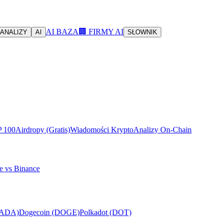
AI BAZA
🏢 FIRMY AI
ANALIZY
AI
SŁOWNIK
P 100
Airdropy (Gratis)
Wiadomości Krypto
Analizy On-Chain
e vs Binance
(ADA)
Dogecoin (DOGE)
Polkadot (DOT)