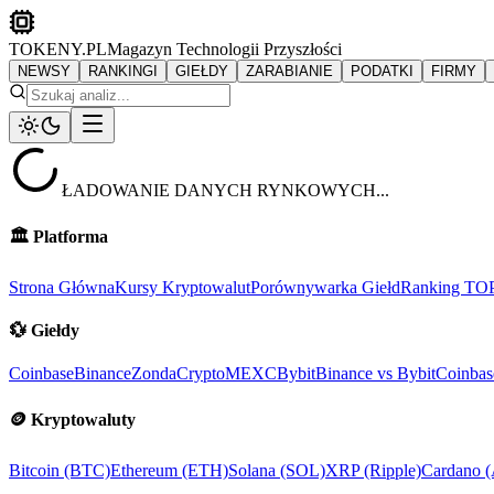
TOKENY.PL
Magazyn Technologii Przyszłości
NEWSY
RANKINGI
GIEŁDY
ZARABIANIE
PODATKI
FIRMY
ŁADOWANIE DANYCH RYNKOWYCH...
🏛️
Platforma
Strona Główna
Kursy Kryptowalut
Porównywarka Giełd
Ranking TO
💱
Giełdy
Coinbase
Binance
ZondaCrypto
MEXC
Bybit
Binance vs Bybit
Coinbas
🪙
Kryptowaluty
Bitcoin (BTC)
Ethereum (ETH)
Solana (SOL)
XRP (Ripple)
Cardano 