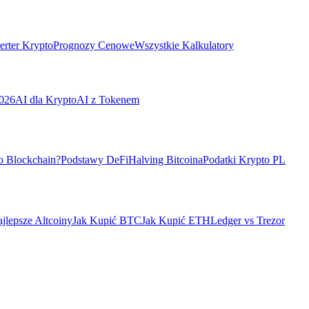
rter Krypto
Prognozy Cenowe
Wszystkie Kalkulatory
026
AI dla Krypto
AI z Tokenem
o Blockchain?
Podstawy DeFi
Halving Bitcoina
Podatki Krypto PL
jlepsze Altcoiny
Jak Kupić BTC
Jak Kupić ETH
Ledger vs Trezor