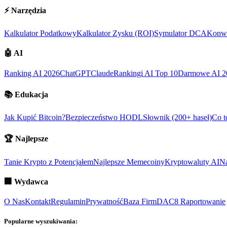
⚡
Narzędzia
Kalkulator Podatkowy
Kalkulator Zysku (ROI)
Symulator DCA
Konwe
🤖
AI
Ranking AI 2026
ChatGPT
Claude
Rankingi AI Top 10
Darmowe AI 2
📚
Edukacja
Jak Kupić Bitcoin?
Bezpieczeństwo HODL
Słownik (200+ haseł)
Co t
🏆
Najlepsze
Tanie Krypto z Potencjałem
Najlepsze Memecoiny
Kryptowaluty AI
Na
🏢
Wydawca
O Nas
Kontakt
Regulamin
Prywatność
Baza Firm
DAC8 Raportowanie
Popularne wyszukiwania: