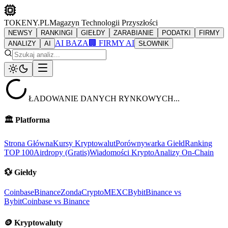
TOKENY.PL
Magazyn Technologii Przyszłości
NEWSY
RANKINGI
GIEŁDY
ZARABIANIE
PODATKI
FIRMY
AI BAZA
🏢 FIRMY AI
ANALIZY
AI
SŁOWNIK
ŁADOWANIE DANYCH RYNKOWYCH...
🏛️
Platforma
Strona Główna
Kursy Kryptowalut
Porównywarka Giełd
Ranking
TOP 100
Airdropy (Gratis)
Wiadomości Krypto
Analizy On-Chain
💱
Giełdy
Coinbase
Binance
ZondaCrypto
MEXC
Bybit
Binance vs
Bybit
Coinbase vs Binance
🪙
Kryptowaluty