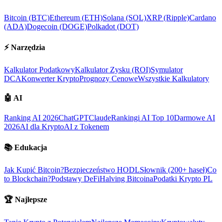
Bitcoin (BTC)
Ethereum (ETH)
Solana (SOL)
XRP (Ripple)
Cardano
(ADA)
Dogecoin (DOGE)
Polkadot (DOT)
⚡
Narzędzia
Kalkulator Podatkowy
Kalkulator Zysku (ROI)
Symulator
DCA
Konwerter Krypto
Prognozy Cenowe
Wszystkie Kalkulatory
🤖
AI
Ranking AI 2026
ChatGPT
Claude
Rankingi AI Top 10
Darmowe AI
2026
AI dla Krypto
AI z Tokenem
📚
Edukacja
Jak Kupić Bitcoin?
Bezpieczeństwo HODL
Słownik (200+ haseł)
Co
to Blockchain?
Podstawy DeFi
Halving Bitcoina
Podatki Krypto PL
🏆
Najlepsze