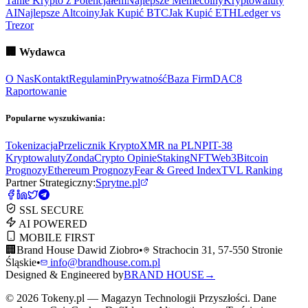
Tanie Krypto z Potencjałem
Najlepsze Memecoiny
Kryptowaluty
AI
Najlepsze Altcoiny
Jak Kupić BTC
Jak Kupić ETH
Ledger vs
Trezor
🏢
Wydawca
O Nas
Kontakt
Regulamin
Prywatność
Baza Firm
DAC8
Raportowanie
Popularne wyszukiwania:
Tokenizacja
Przelicznik Krypto
XMR na PLN
PIT-38
Kryptowaluty
ZondaCrypto Opinie
Staking
NFT
Web3
Bitcoin
Prognozy
Ethereum Prognozy
Fear & Greed Index
TVL Ranking
Partner Strategiczny:
Sprytne.pl
SSL SECURE
AI POWERED
MOBILE FIRST
🏢
Brand House Dawid Ziobro
•
Strachocin 31, 57-550 Stronie
Śląskie
•
info@brandhouse.com.pl
Designed & Engineered by
BRAND HOUSE
→
©
2026
Tokeny.pl — Magazyn Technologii Przyszłości. Dane