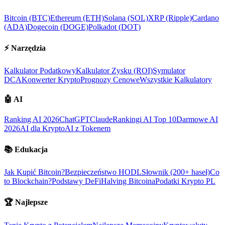
Bitcoin (BTC)
Ethereum (ETH)
Solana (SOL)
XRP (Ripple)
Cardano
(ADA)
Dogecoin (DOGE)
Polkadot (DOT)
⚡
Narzędzia
Kalkulator Podatkowy
Kalkulator Zysku (ROI)
Symulator
DCA
Konwerter Krypto
Prognozy Cenowe
Wszystkie Kalkulatory
🤖
AI
Ranking AI 2026
ChatGPT
Claude
Rankingi AI Top 10
Darmowe AI
2026
AI dla Krypto
AI z Tokenem
📚
Edukacja
Jak Kupić Bitcoin?
Bezpieczeństwo HODL
Słownik (200+ haseł)
Co
to Blockchain?
Podstawy DeFi
Halving Bitcoina
Podatki Krypto PL
🏆
Najlepsze