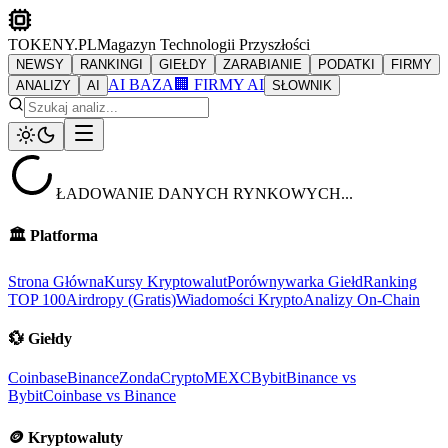
TOKENY.PL
Magazyn Technologii Przyszłości
NEWSY
RANKINGI
GIEŁDY
ZARABIANIE
PODATKI
FIRMY
AI BAZA
🏢 FIRMY AI
ANALIZY
AI
SŁOWNIK
ŁADOWANIE DANYCH RYNKOWYCH...
🏛️
Platforma
Strona Główna
Kursy Kryptowalut
Porównywarka Giełd
Ranking
TOP 100
Airdropy (Gratis)
Wiadomości Krypto
Analizy On-Chain
💱
Giełdy
Coinbase
Binance
ZondaCrypto
MEXC
Bybit
Binance vs
Bybit
Coinbase vs Binance
🪙
Kryptowaluty