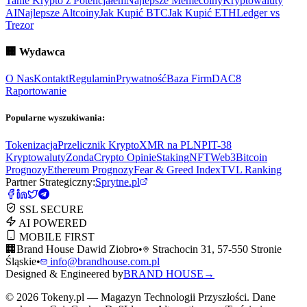
Tanie Krypto z Potencjałem
Najlepsze Memecoiny
Kryptowaluty
AI
Najlepsze Altcoiny
Jak Kupić BTC
Jak Kupić ETH
Ledger vs
Trezor
🏢
Wydawca
O Nas
Kontakt
Regulamin
Prywatność
Baza Firm
DAC8
Raportowanie
Popularne wyszukiwania:
Tokenizacja
Przelicznik Krypto
XMR na PLN
PIT-38
Kryptowaluty
ZondaCrypto Opinie
Staking
NFT
Web3
Bitcoin
Prognozy
Ethereum Prognozy
Fear & Greed Index
TVL Ranking
Partner Strategiczny:
Sprytne.pl
SSL SECURE
AI POWERED
MOBILE FIRST
🏢
Brand House Dawid Ziobro
•
Strachocin 31, 57-550 Stronie
Śląskie
•
info@brandhouse.com.pl
Designed & Engineered by
BRAND HOUSE
→
©
2026
Tokeny.pl — Magazyn Technologii Przyszłości. Dane