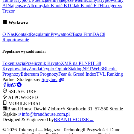
Tanie Krypto z Potencjałem
Najlepsze Memecoiny
Kryptowaluty
AI
Najlepsze Altcoiny
Jak Kupić BTC
Jak Kupić ETH
Ledger vs
Trezor
🏢
Wydawca
O Nas
Kontakt
Regulamin
Prywatność
Baza Firm
DAC8
Raportowanie
Popularne wyszukiwania:
Tokenizacja
Przelicznik Krypto
XMR na PLN
PIT-38
Kryptowaluty
ZondaCrypto Opinie
Staking
NFT
Web3
Bitcoin
Prognozy
Ethereum Prognozy
Fear & Greed Index
TVL Ranking
Partner Strategiczny:
Sprytne.pl
SSL SECURE
AI POWERED
MOBILE FIRST
🏢
Brand House Dawid Ziobro
•
Strachocin 31, 57-550 Stronie
Śląskie
•
info@brandhouse.com.pl
Designed & Engineered by
BRAND HOUSE
→
©
2026
Tokeny.pl — Magazyn Technologii Przyszłości. Dane