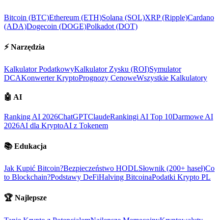
Bitcoin (BTC)
Ethereum (ETH)
Solana (SOL)
XRP (Ripple)
Cardano
(ADA)
Dogecoin (DOGE)
Polkadot (DOT)
⚡
Narzędzia
Kalkulator Podatkowy
Kalkulator Zysku (ROI)
Symulator
DCA
Konwerter Krypto
Prognozy Cenowe
Wszystkie Kalkulatory
🤖
AI
Ranking AI 2026
ChatGPT
Claude
Rankingi AI Top 10
Darmowe AI
2026
AI dla Krypto
AI z Tokenem
📚
Edukacja
Jak Kupić Bitcoin?
Bezpieczeństwo HODL
Słownik (200+ haseł)
Co
to Blockchain?
Podstawy DeFi
Halving Bitcoina
Podatki Krypto PL
🏆
Najlepsze