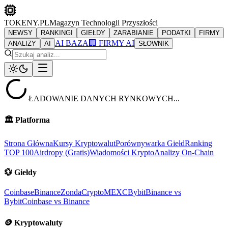
TOKENY.PL
Magazyn Technologii Przyszłości
NEWSY
RANKINGI
GIEŁDY
ZARABIANIE
PODATKI
FIRMY
AI BAZA
🏢 FIRMY AI
ANALIZY
AI
SŁOWNIK
ŁADOWANIE DANYCH RYNKOWYCH...
🏛️
Platforma
Strona Główna
Kursy Kryptowalut
Porównywarka Giełd
Ranking
TOP 100
Airdropy (Gratis)
Wiadomości Krypto
Analizy On-Chain
💱
Giełdy
Coinbase
Binance
ZondaCrypto
MEXC
Bybit
Binance vs
Bybit
Coinbase vs Binance
🪙
Kryptowaluty