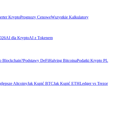
rter Krypto
Prognozy Cenowe
Wszystkie Kalkulatory
026
AI dla Krypto
AI z Tokenem
o Blockchain?
Podstawy DeFi
Halving Bitcoina
Podatki Krypto PL
jlepsze Altcoiny
Jak Kupić BTC
Jak Kupić ETH
Ledger vs Trezor