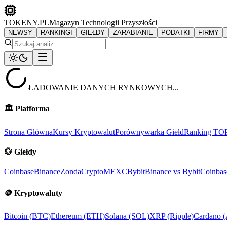
TOKENY.PL
Magazyn Technologii Przyszłości
NEWSY
RANKINGI
GIEŁDY
ZARABIANIE
PODATKI
FIRMY
ŁADOWANIE DANYCH RYNKOWYCH...
🏛️
Platforma
Strona Główna
Kursy Kryptowalut
Porównywarka Giełd
Ranking TO
💱
Giełdy
Coinbase
Binance
ZondaCrypto
MEXC
Bybit
Binance vs Bybit
Coinbas
🪙
Kryptowaluty
Bitcoin (BTC)
Ethereum (ETH)
Solana (SOL)
XRP (Ripple)
Cardano 