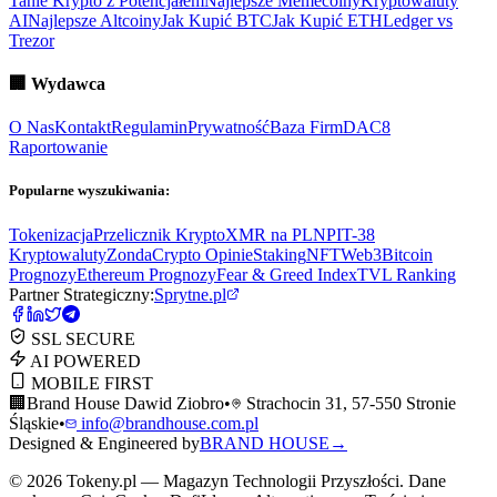
Tanie Krypto z Potencjałem
Najlepsze Memecoiny
Kryptowaluty
AI
Najlepsze Altcoiny
Jak Kupić BTC
Jak Kupić ETH
Ledger vs
Trezor
🏢
Wydawca
O Nas
Kontakt
Regulamin
Prywatność
Baza Firm
DAC8
Raportowanie
Popularne wyszukiwania:
Tokenizacja
Przelicznik Krypto
XMR na PLN
PIT-38
Kryptowaluty
ZondaCrypto Opinie
Staking
NFT
Web3
Bitcoin
Prognozy
Ethereum Prognozy
Fear & Greed Index
TVL Ranking
Partner Strategiczny:
Sprytne.pl
SSL SECURE
AI POWERED
MOBILE FIRST
🏢
Brand House Dawid Ziobro
•
Strachocin 31, 57-550 Stronie
Śląskie
•
info@brandhouse.com.pl
Designed & Engineered by
BRAND HOUSE
→
©
2026
Tokeny.pl — Magazyn Technologii Przyszłości. Dane