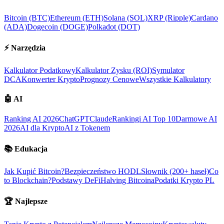
Bitcoin (BTC)
Ethereum (ETH)
Solana (SOL)
XRP (Ripple)
Cardano
(ADA)
Dogecoin (DOGE)
Polkadot (DOT)
⚡
Narzędzia
Kalkulator Podatkowy
Kalkulator Zysku (ROI)
Symulator
DCA
Konwerter Krypto
Prognozy Cenowe
Wszystkie Kalkulatory
🤖
AI
Ranking AI 2026
ChatGPT
Claude
Rankingi AI Top 10
Darmowe AI
2026
AI dla Krypto
AI z Tokenem
📚
Edukacja
Jak Kupić Bitcoin?
Bezpieczeństwo HODL
Słownik (200+ haseł)
Co
to Blockchain?
Podstawy DeFi
Halving Bitcoina
Podatki Krypto PL
🏆
Najlepsze