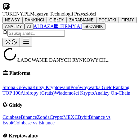
TOKENY.PL
Magazyn Technologii Przyszłości
NEWSY
RANKINGI
GIEŁDY
ZARABIANIE
PODATKI
FIRMY
AI BAZA
🏢 FIRMY AI
ANALIZY
AI
SŁOWNIK
ŁADOWANIE DANYCH RYNKOWYCH...
🏛️
Platforma
Strona Główna
Kursy Kryptowalut
Porównywarka Giełd
Ranking
TOP 100
Airdropy (Gratis)
Wiadomości Krypto
Analizy On-Chain
💱
Giełdy
Coinbase
Binance
ZondaCrypto
MEXC
Bybit
Binance vs
Bybit
Coinbase vs Binance
🪙
Kryptowaluty