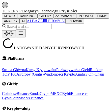
TOKENY.PL
Magazyn Technologii Przyszłości
NEWSY
RANKINGI
GIEŁDY
ZARABIANIE
PODATKI
FIRMY
AI BAZA
🏢 FIRMY AI
ANALIZY
AI
SŁOWNIK
ŁADOWANIE DANYCH RYNKOWYCH...
🏛️
Platforma
Strona Główna
Kursy Kryptowalut
Porównywarka Giełd
Ranking
TOP 100
Airdropy (Gratis)
Wiadomości Krypto
Analizy On-Chain
💱
Giełdy
Coinbase
Binance
ZondaCrypto
MEXC
Bybit
Binance vs
Bybit
Coinbase vs Binance
🪙
Kryptowaluty