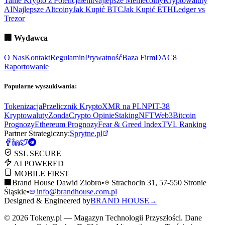
Tanie Krypto z Potencjałem
Najlepsze Memecoiny
Kryptowaluty
AI
Najlepsze Altcoiny
Jak Kupić BTC
Jak Kupić ETH
Ledger vs
Trezor
🏢
Wydawca
O Nas
Kontakt
Regulamin
Prywatność
Baza Firm
DAC8
Raportowanie
Popularne wyszukiwania:
Tokenizacja
Przelicznik Krypto
XMR na PLN
PIT-38
Kryptowaluty
ZondaCrypto Opinie
Staking
NFT
Web3
Bitcoin
Prognozy
Ethereum Prognozy
Fear & Greed Index
TVL Ranking
Partner Strategiczny:
Sprytne.pl
SSL SECURE
AI POWERED
MOBILE FIRST
🏢
Brand House Dawid Ziobro
•
Strachocin 31, 57-550 Stronie
Śląskie
•
info@brandhouse.com.pl
Designed & Engineered by
BRAND HOUSE
→
©
2026
Tokeny.pl — Magazyn Technologii Przyszłości. Dane