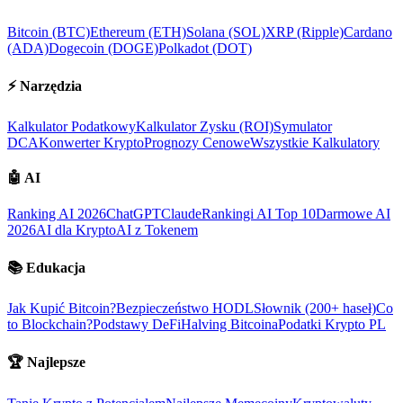
Bitcoin (BTC)
Ethereum (ETH)
Solana (SOL)
XRP (Ripple)
Cardano
(ADA)
Dogecoin (DOGE)
Polkadot (DOT)
⚡
Narzędzia
Kalkulator Podatkowy
Kalkulator Zysku (ROI)
Symulator
DCA
Konwerter Krypto
Prognozy Cenowe
Wszystkie Kalkulatory
🤖
AI
Ranking AI 2026
ChatGPT
Claude
Rankingi AI Top 10
Darmowe AI
2026
AI dla Krypto
AI z Tokenem
📚
Edukacja
Jak Kupić Bitcoin?
Bezpieczeństwo HODL
Słownik (200+ haseł)
Co
to Blockchain?
Podstawy DeFi
Halving Bitcoina
Podatki Krypto PL
🏆
Najlepsze