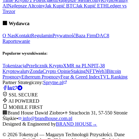
Tanie Krypto z Potencjałem
Najlepsze Memecoiny
Kryptowaluty
AI
Najlepsze Altcoiny
Jak Kupić BTC
Jak Kupić ETH
Ledger vs
Trezor
🏢
Wydawca
O Nas
Kontakt
Regulamin
Prywatność
Baza Firm
DAC8
Raportowanie
Popularne wyszukiwania:
Tokenizacja
Przelicznik Krypto
XMR na PLN
PIT-38
Kryptowaluty
ZondaCrypto Opinie
Staking
NFT
Web3
Bitcoin
Prognozy
Ethereum Prognozy
Fear & Greed Index
TVL Ranking
Partner Strategiczny:
Sprytne.pl
SSL SECURE
AI POWERED
MOBILE FIRST
🏢
Brand House Dawid Ziobro
•
Strachocin 31, 57-550 Stronie
Śląskie
•
info@brandhouse.com.pl
Designed & Engineered by
BRAND HOUSE
→
©
2026
Tokeny.pl — Magazyn Technologii Przyszłości. Dane