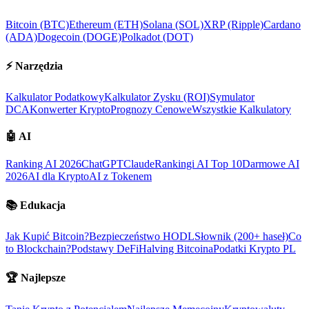
Bitcoin (BTC)
Ethereum (ETH)
Solana (SOL)
XRP (Ripple)
Cardano
(ADA)
Dogecoin (DOGE)
Polkadot (DOT)
⚡
Narzędzia
Kalkulator Podatkowy
Kalkulator Zysku (ROI)
Symulator
DCA
Konwerter Krypto
Prognozy Cenowe
Wszystkie Kalkulatory
🤖
AI
Ranking AI 2026
ChatGPT
Claude
Rankingi AI Top 10
Darmowe AI
2026
AI dla Krypto
AI z Tokenem
📚
Edukacja
Jak Kupić Bitcoin?
Bezpieczeństwo HODL
Słownik (200+ haseł)
Co
to Blockchain?
Podstawy DeFi
Halving Bitcoina
Podatki Krypto PL
🏆
Najlepsze