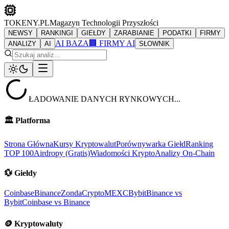
TOKENY.PL
Magazyn Technologii Przyszłości
NEWSY
RANKINGI
GIEŁDY
ZARABIANIE
PODATKI
FIRMY
AI BAZA
🏢 FIRMY AI
ANALIZY
AI
SŁOWNIK
ŁADOWANIE DANYCH RYNKOWYCH...
🏛️
Platforma
Strona Główna
Kursy Kryptowalut
Porównywarka Giełd
Ranking
TOP 100
Airdropy (Gratis)
Wiadomości Krypto
Analizy On-Chain
💱
Giełdy
Coinbase
Binance
ZondaCrypto
MEXC
Bybit
Binance vs
Bybit
Coinbase vs Binance
🪙
Kryptowaluty