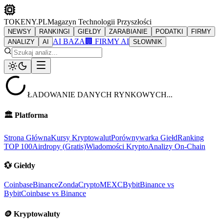
TOKENY.PL
Magazyn Technologii Przyszłości
NEWSY
RANKINGI
GIEŁDY
ZARABIANIE
PODATKI
FIRMY
AI BAZA
🏢 FIRMY AI
ANALIZY
AI
SŁOWNIK
ŁADOWANIE DANYCH RYNKOWYCH...
🏛️
Platforma
Strona Główna
Kursy Kryptowalut
Porównywarka Giełd
Ranking
TOP 100
Airdropy (Gratis)
Wiadomości Krypto
Analizy On-Chain
💱
Giełdy
Coinbase
Binance
ZondaCrypto
MEXC
Bybit
Binance vs
Bybit
Coinbase vs Binance
🪙
Kryptowaluty