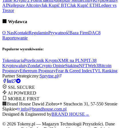
Tanie Krypto z Potencjałem
Najlepsze Memecoiny
Kryptowaluty
AI
Najlepsze Altcoiny
Jak Kupić BTC
Jak Kupić ETH
Ledger vs
Trezor
🏢
Wydawca
O Nas
Kontakt
Regulamin
Prywatność
Baza Firm
DAC8
Raportowanie
Popularne wyszukiwania:
Tokenizacja
Przelicznik Krypto
XMR na PLN
PIT-38
Kryptowaluty
ZondaCrypto Opinie
Staking
NFT
Web3
Bitcoin
Prognozy
Ethereum Prognozy
Fear & Greed Index
TVL Ranking
Partner Strategiczny:
Sprytne.pl
SSL SECURE
AI POWERED
MOBILE FIRST
🏢
Brand House Dawid Ziobro
•
Strachocin 31, 57-550 Stronie
Śląskie
•
info@brandhouse.com.pl
Designed & Engineered by
BRAND HOUSE
→
©
2026
Tokeny.pl — Magazyn Technologii Przyszłości. Dane