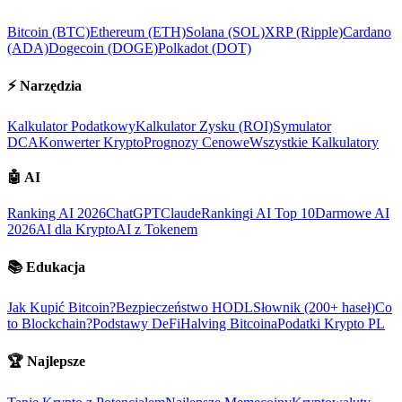
Bitcoin (BTC)
Ethereum (ETH)
Solana (SOL)
XRP (Ripple)
Cardano
(ADA)
Dogecoin (DOGE)
Polkadot (DOT)
⚡
Narzędzia
Kalkulator Podatkowy
Kalkulator Zysku (ROI)
Symulator
DCA
Konwerter Krypto
Prognozy Cenowe
Wszystkie Kalkulatory
🤖
AI
Ranking AI 2026
ChatGPT
Claude
Rankingi AI Top 10
Darmowe AI
2026
AI dla Krypto
AI z Tokenem
📚
Edukacja
Jak Kupić Bitcoin?
Bezpieczeństwo HODL
Słownik (200+ haseł)
Co
to Blockchain?
Podstawy DeFi
Halving Bitcoina
Podatki Krypto PL
🏆
Najlepsze