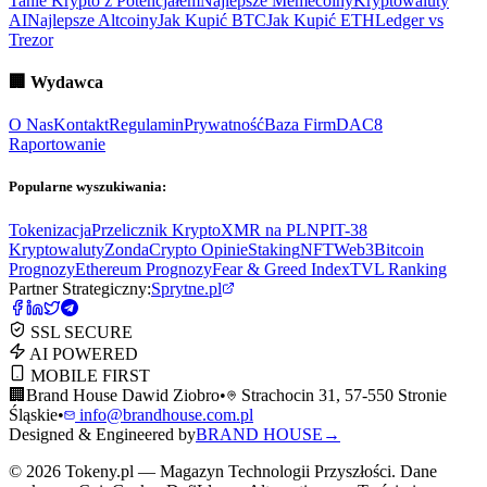
Tanie Krypto z Potencjałem
Najlepsze Memecoiny
Kryptowaluty
AI
Najlepsze Altcoiny
Jak Kupić BTC
Jak Kupić ETH
Ledger vs
Trezor
🏢
Wydawca
O Nas
Kontakt
Regulamin
Prywatność
Baza Firm
DAC8
Raportowanie
Popularne wyszukiwania:
Tokenizacja
Przelicznik Krypto
XMR na PLN
PIT-38
Kryptowaluty
ZondaCrypto Opinie
Staking
NFT
Web3
Bitcoin
Prognozy
Ethereum Prognozy
Fear & Greed Index
TVL Ranking
Partner Strategiczny:
Sprytne.pl
SSL SECURE
AI POWERED
MOBILE FIRST
🏢
Brand House Dawid Ziobro
•
Strachocin 31, 57-550 Stronie
Śląskie
•
info@brandhouse.com.pl
Designed & Engineered by
BRAND HOUSE
→
©
2026
Tokeny.pl — Magazyn Technologii Przyszłości. Dane