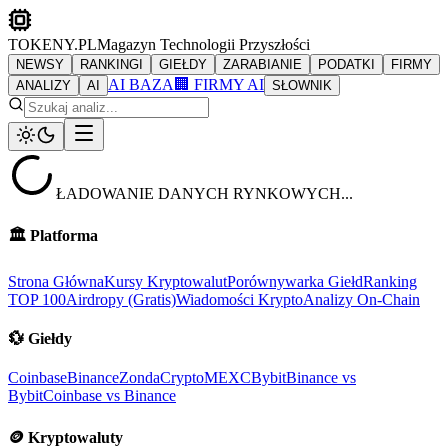
TOKENY.PL
Magazyn Technologii Przyszłości
NEWSY
RANKINGI
GIEŁDY
ZARABIANIE
PODATKI
FIRMY
AI BAZA
🏢 FIRMY AI
ANALIZY
AI
SŁOWNIK
ŁADOWANIE DANYCH RYNKOWYCH...
🏛️
Platforma
Strona Główna
Kursy Kryptowalut
Porównywarka Giełd
Ranking
TOP 100
Airdropy (Gratis)
Wiadomości Krypto
Analizy On-Chain
💱
Giełdy
Coinbase
Binance
ZondaCrypto
MEXC
Bybit
Binance vs
Bybit
Coinbase vs Binance
🪙
Kryptowaluty