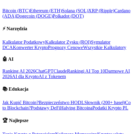
Bitcoin (BTC)
Ethereum (ETH)
Solana (SOL)
XRP (Ripple)
Cardano
(ADA)
Dogecoin (DOGE)
Polkadot (DOT)
⚡
Narzędzia
Kalkulator Podatkowy
Kalkulator Zysku (ROI)
Symulator
DCA
Konwerter Krypto
Prognozy Cenowe
Wszystkie Kalkulatory
🤖
AI
Ranking AI 2026
ChatGPT
Claude
Rankingi AI Top 10
Darmowe AI
2026
AI dla Krypto
AI z Tokenem
📚
Edukacja
Jak Kupić Bitcoin?
Bezpieczeństwo HODL
Słownik (200+ haseł)
Co
to Blockchain?
Podstawy DeFi
Halving Bitcoina
Podatki Krypto PL
🏆
Najlepsze