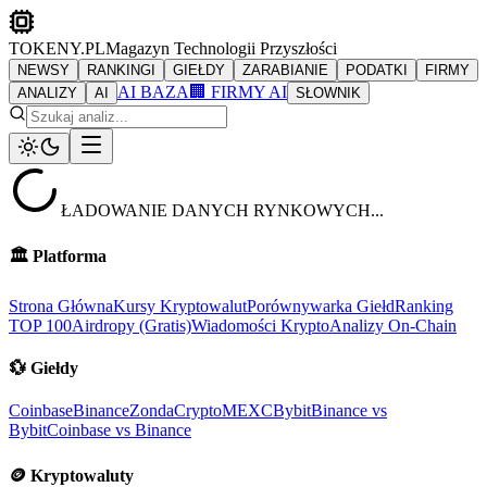
TOKENY.PL
Magazyn Technologii Przyszłości
NEWSY
RANKINGI
GIEŁDY
ZARABIANIE
PODATKI
FIRMY
AI BAZA
🏢 FIRMY AI
ANALIZY
AI
SŁOWNIK
ŁADOWANIE DANYCH RYNKOWYCH...
🏛️
Platforma
Strona Główna
Kursy Kryptowalut
Porównywarka Giełd
Ranking
TOP 100
Airdropy (Gratis)
Wiadomości Krypto
Analizy On-Chain
💱
Giełdy
Coinbase
Binance
ZondaCrypto
MEXC
Bybit
Binance vs
Bybit
Coinbase vs Binance
🪙
Kryptowaluty