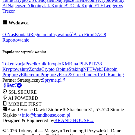
Tanie Krypto z Potencjałem
Najlepsze Memecoiny
Kryptowaluty
AI
Najlepsze Altcoiny
Jak Kupić BTC
Jak Kupić ETH
Ledger vs
Trezor
🏢
Wydawca
O Nas
Kontakt
Regulamin
Prywatność
Baza Firm
DAC8
Raportowanie
Popularne wyszukiwania:
Tokenizacja
Przelicznik Krypto
XMR na PLN
PIT-38
Kryptowaluty
ZondaCrypto Opinie
Staking
NFT
Web3
Bitcoin
Prognozy
Ethereum Prognozy
Fear & Greed Index
TVL Ranking
Partner Strategiczny:
Sprytne.pl
SSL SECURE
AI POWERED
MOBILE FIRST
🏢
Brand House Dawid Ziobro
•
Strachocin 31, 57-550 Stronie
Śląskie
•
info@brandhouse.com.pl
Designed & Engineered by
BRAND HOUSE
→
©
2026
Tokeny.pl — Magazyn Technologii Przyszłości. Dane