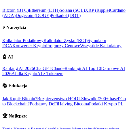
Bitcoin (BTC)
Ethereum (ETH)
Solana (SOL)
XRP (Ripple)
Cardano
(ADA)
Dogecoin (DOGE)
Polkadot (DOT)
⚡
Narzędzia
Kalkulator Podatkowy
Kalkulator Zysku (ROI)
Symulator
DCA
Konwerter Krypto
Prognozy Cenowe
Wszystkie Kalkulatory
🤖
AI
Ranking AI 2026
ChatGPT
Claude
Rankingi AI Top 10
Darmowe AI
2026
AI dla Krypto
AI z Tokenem
📚
Edukacja
Jak Kupić Bitcoin?
Bezpieczeństwo HODL
Słownik (200+ haseł)
Co
to Blockchain?
Podstawy DeFi
Halving Bitcoina
Podatki Krypto PL
🏆
Najlepsze