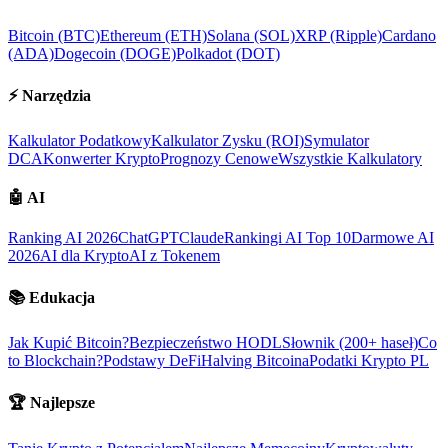
Bitcoin (BTC)
Ethereum (ETH)
Solana (SOL)
XRP (Ripple)
Cardano
(ADA)
Dogecoin (DOGE)
Polkadot (DOT)
⚡
Narzędzia
Kalkulator Podatkowy
Kalkulator Zysku (ROI)
Symulator
DCA
Konwerter Krypto
Prognozy Cenowe
Wszystkie Kalkulatory
🤖
AI
Ranking AI 2026
ChatGPT
Claude
Rankingi AI Top 10
Darmowe AI
2026
AI dla Krypto
AI z Tokenem
📚
Edukacja
Jak Kupić Bitcoin?
Bezpieczeństwo HODL
Słownik (200+ haseł)
Co
to Blockchain?
Podstawy DeFi
Halving Bitcoina
Podatki Krypto PL
🏆
Najlepsze