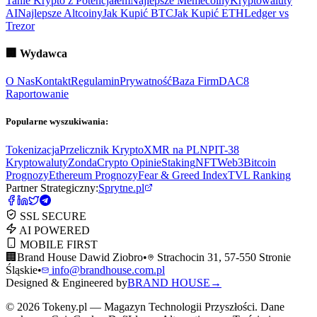
Tanie Krypto z Potencjałem
Najlepsze Memecoiny
Kryptowaluty
AI
Najlepsze Altcoiny
Jak Kupić BTC
Jak Kupić ETH
Ledger vs
Trezor
🏢
Wydawca
O Nas
Kontakt
Regulamin
Prywatność
Baza Firm
DAC8
Raportowanie
Popularne wyszukiwania:
Tokenizacja
Przelicznik Krypto
XMR na PLN
PIT-38
Kryptowaluty
ZondaCrypto Opinie
Staking
NFT
Web3
Bitcoin
Prognozy
Ethereum Prognozy
Fear & Greed Index
TVL Ranking
Partner Strategiczny:
Sprytne.pl
SSL SECURE
AI POWERED
MOBILE FIRST
🏢
Brand House Dawid Ziobro
•
Strachocin 31, 57-550 Stronie
Śląskie
•
info@brandhouse.com.pl
Designed & Engineered by
BRAND HOUSE
→
©
2026
Tokeny.pl — Magazyn Technologii Przyszłości. Dane