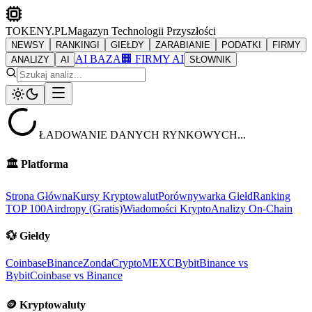
TOKENY.PL
Magazyn Technologii Przyszłości
NEWSY
RANKINGI
GIEŁDY
ZARABIANIE
PODATKI
FIRMY
AI BAZA
🏢 FIRMY AI
ANALIZY
AI
SŁOWNIK
ŁADOWANIE DANYCH RYNKOWYCH...
🏛️
Platforma
Strona Główna
Kursy Kryptowalut
Porównywarka Giełd
Ranking
TOP 100
Airdropy (Gratis)
Wiadomości Krypto
Analizy On-Chain
💱
Giełdy
Coinbase
Binance
ZondaCrypto
MEXC
Bybit
Binance vs
Bybit
Coinbase vs Binance
🪙
Kryptowaluty