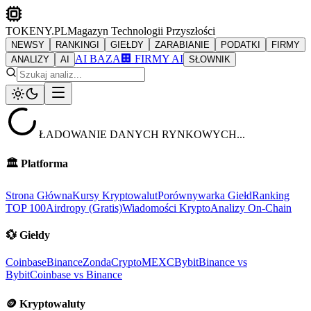
TOKENY.PL
Magazyn Technologii Przyszłości
NEWSY
RANKINGI
GIEŁDY
ZARABIANIE
PODATKI
FIRMY
AI BAZA
🏢 FIRMY AI
ANALIZY
AI
SŁOWNIK
ŁADOWANIE DANYCH RYNKOWYCH...
🏛️
Platforma
Strona Główna
Kursy Kryptowalut
Porównywarka Giełd
Ranking
TOP 100
Airdropy (Gratis)
Wiadomości Krypto
Analizy On-Chain
💱
Giełdy
Coinbase
Binance
ZondaCrypto
MEXC
Bybit
Binance vs
Bybit
Coinbase vs Binance
🪙
Kryptowaluty