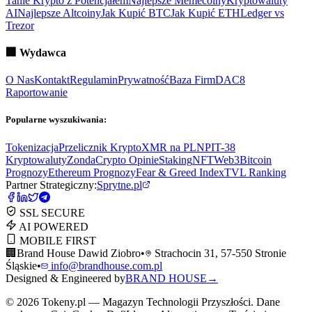
Tanie Krypto z Potencjałem
Najlepsze Memecoiny
Kryptowaluty
AI
Najlepsze Altcoiny
Jak Kupić BTC
Jak Kupić ETH
Ledger vs
Trezor
🏢
Wydawca
O Nas
Kontakt
Regulamin
Prywatność
Baza Firm
DAC8
Raportowanie
Popularne wyszukiwania:
Tokenizacja
Przelicznik Krypto
XMR na PLN
PIT-38
Kryptowaluty
ZondaCrypto Opinie
Staking
NFT
Web3
Bitcoin
Prognozy
Ethereum Prognozy
Fear & Greed Index
TVL Ranking
Partner Strategiczny:
Sprytne.pl
SSL SECURE
AI POWERED
MOBILE FIRST
🏢
Brand House Dawid Ziobro
•
Strachocin 31, 57-550 Stronie
Śląskie
•
info@brandhouse.com.pl
Designed & Engineered by
BRAND HOUSE
→
©
2026
Tokeny.pl — Magazyn Technologii Przyszłości. Dane