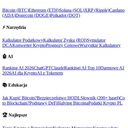
Bitcoin (BTC)
Ethereum (ETH)
Solana (SOL)
XRP (Ripple)
Cardano
(ADA)
Dogecoin (DOGE)
Polkadot (DOT)
⚡
Narzędzia
Kalkulator Podatkowy
Kalkulator Zysku (ROI)
Symulator
DCA
Konwerter Krypto
Prognozy Cenowe
Wszystkie Kalkulatory
🤖
AI
Ranking AI 2026
ChatGPT
Claude
Rankingi AI Top 10
Darmowe AI
2026
AI dla Krypto
AI z Tokenem
📚
Edukacja
Jak Kupić Bitcoin?
Bezpieczeństwo HODL
Słownik (200+ haseł)
Co
to Blockchain?
Podstawy DeFi
Halving Bitcoina
Podatki Krypto PL
🏆
Najlepsze