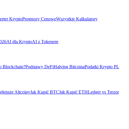
rter Krypto
Prognozy Cenowe
Wszystkie Kalkulatory
026
AI dla Krypto
AI z Tokenem
o Blockchain?
Podstawy DeFi
Halving Bitcoina
Podatki Krypto PL
jlepsze Altcoiny
Jak Kupić BTC
Jak Kupić ETH
Ledger vs Trezor