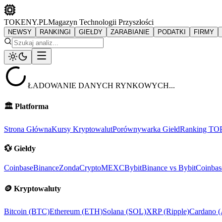
TOKENY.PL
Magazyn Technologii Przyszłości
NEWSY
RANKINGI
GIEŁDY
ZARABIANIE
PODATKI
FIRMY
ŁADOWANIE DANYCH RYNKOWYCH...
🏛️
Platforma
Strona Główna
Kursy Kryptowalut
Porównywarka Giełd
Ranking TO
💱
Giełdy
Coinbase
Binance
ZondaCrypto
MEXC
Bybit
Binance vs Bybit
Coinbas
🪙
Kryptowaluty
Bitcoin (BTC)
Ethereum (ETH)
Solana (SOL)
XRP (Ripple)
Cardano 