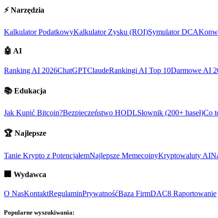
⚡
Narzędzia
Kalkulator Podatkowy
Kalkulator Zysku (ROI)
Symulator DCA
Konwe
🤖
AI
Ranking AI 2026
ChatGPT
Claude
Rankingi AI Top 10
Darmowe AI 2
📚
Edukacja
Jak Kupić Bitcoin?
Bezpieczeństwo HODL
Słownik (200+ haseł)
Co t
🏆
Najlepsze
Tanie Krypto z Potencjałem
Najlepsze Memecoiny
Kryptowaluty AI
Na
🏢
Wydawca
O Nas
Kontakt
Regulamin
Prywatność
Baza Firm
DAC8 Raportowanie
Popularne wyszukiwania: