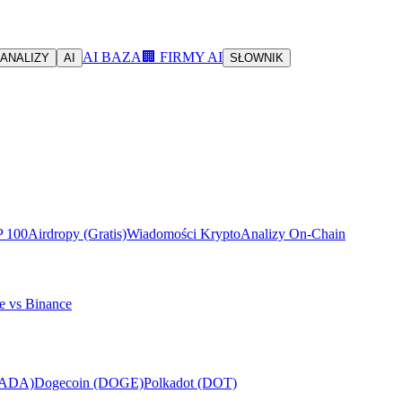
AI BAZA
🏢 FIRMY AI
ANALIZY
AI
SŁOWNIK
P 100
Airdropy (Gratis)
Wiadomości Krypto
Analizy On-Chain
e vs Binance
(ADA)
Dogecoin (DOGE)
Polkadot (DOT)