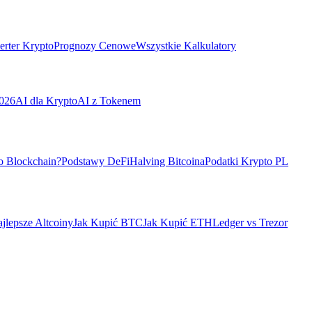
rter Krypto
Prognozy Cenowe
Wszystkie Kalkulatory
026
AI dla Krypto
AI z Tokenem
o Blockchain?
Podstawy DeFi
Halving Bitcoina
Podatki Krypto PL
jlepsze Altcoiny
Jak Kupić BTC
Jak Kupić ETH
Ledger vs Trezor