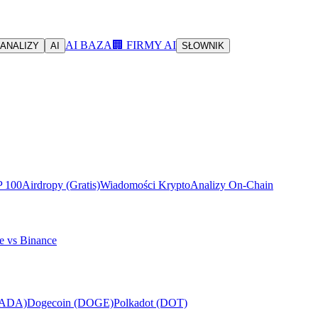
AI BAZA
🏢 FIRMY AI
ANALIZY
AI
SŁOWNIK
P 100
Airdropy (Gratis)
Wiadomości Krypto
Analizy On-Chain
e vs Binance
(ADA)
Dogecoin (DOGE)
Polkadot (DOT)