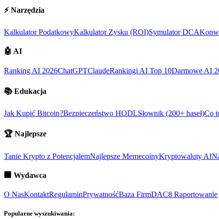
⚡
Narzędzia
Kalkulator Podatkowy
Kalkulator Zysku (ROI)
Symulator DCA
Konwe
🤖
AI
Ranking AI 2026
ChatGPT
Claude
Rankingi AI Top 10
Darmowe AI 2
📚
Edukacja
Jak Kupić Bitcoin?
Bezpieczeństwo HODL
Słownik (200+ haseł)
Co t
🏆
Najlepsze
Tanie Krypto z Potencjałem
Najlepsze Memecoiny
Kryptowaluty AI
Na
🏢
Wydawca
O Nas
Kontakt
Regulamin
Prywatność
Baza Firm
DAC8 Raportowanie
Popularne wyszukiwania: