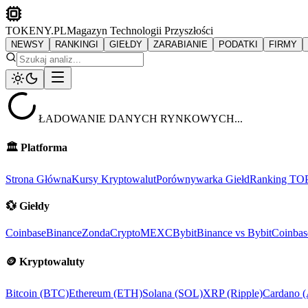
TOKENY.PL
Magazyn Technologii Przyszłości
NEWSY
RANKINGI
GIEŁDY
ZARABIANIE
PODATKI
FIRMY
ŁADOWANIE DANYCH RYNKOWYCH...
🏛️
Platforma
Strona Główna
Kursy Kryptowalut
Porównywarka Giełd
Ranking TO
💱
Giełdy
Coinbase
Binance
ZondaCrypto
MEXC
Bybit
Binance vs Bybit
Coinbas
🪙
Kryptowaluty
Bitcoin (BTC)
Ethereum (ETH)
Solana (SOL)
XRP (Ripple)
Cardano 