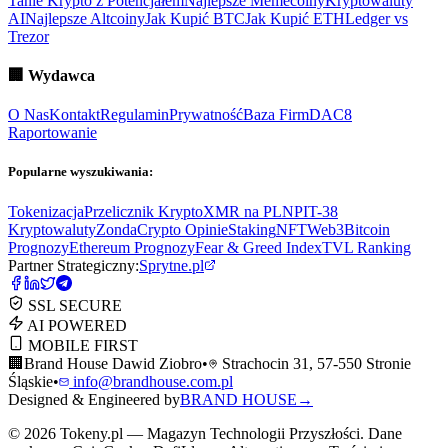
Tanie Krypto z Potencjałem
Najlepsze Memecoiny
Kryptowaluty
AI
Najlepsze Altcoiny
Jak Kupić BTC
Jak Kupić ETH
Ledger vs
Trezor
🏢
Wydawca
O Nas
Kontakt
Regulamin
Prywatność
Baza Firm
DAC8
Raportowanie
Popularne wyszukiwania:
Tokenizacja
Przelicznik Krypto
XMR na PLN
PIT-38
Kryptowaluty
ZondaCrypto Opinie
Staking
NFT
Web3
Bitcoin
Prognozy
Ethereum Prognozy
Fear & Greed Index
TVL Ranking
Partner Strategiczny:
Sprytne.pl
SSL SECURE
AI POWERED
MOBILE FIRST
🏢
Brand House Dawid Ziobro
•
Strachocin 31, 57-550 Stronie
Śląskie
•
info@brandhouse.com.pl
Designed & Engineered by
BRAND HOUSE
→
©
2026
Tokeny.pl — Magazyn Technologii Przyszłości. Dane