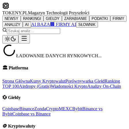
TOKENY.PL
Magazyn Technologii Przyszłości
NEWSY
RANKINGI
GIEŁDY
ZARABIANIE
PODATKI
FIRMY
AI BAZA
🏢 FIRMY AI
ANALIZY
AI
SŁOWNIK
ŁADOWANIE DANYCH RYNKOWYCH...
🏛️
Platforma
Strona Główna
Kursy Kryptowalut
Porównywarka Giełd
Ranking
TOP 100
Airdropy (Gratis)
Wiadomości Krypto
Analizy On-Chain
💱
Giełdy
Coinbase
Binance
ZondaCrypto
MEXC
Bybit
Binance vs
Bybit
Coinbase vs Binance
🪙
Kryptowaluty