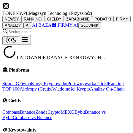
TOKENY.PL
Magazyn Technologii Przyszłości
NEWSY
RANKINGI
GIEŁDY
ZARABIANIE
PODATKI
FIRMY
AI BAZA
🏢 FIRMY AI
ANALIZY
AI
SŁOWNIK
ŁADOWANIE DANYCH RYNKOWYCH...
🏛️
Platforma
Strona Główna
Kursy Kryptowalut
Porównywarka Giełd
Ranking
TOP 100
Airdropy (Gratis)
Wiadomości Krypto
Analizy On-Chain
💱
Giełdy
Coinbase
Binance
ZondaCrypto
MEXC
Bybit
Binance vs
Bybit
Coinbase vs Binance
🪙
Kryptowaluty