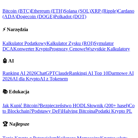
Bitcoin (BTC)
Ethereum (ETH)
Solana (SOL)
XRP (Ripple)
Cardano
(ADA)
Dogecoin (DOGE)
Polkadot (DOT)
⚡
Narzędzia
Kalkulator Podatkowy
Kalkulator Zysku (ROI)
Symulator
DCA
Konwerter Krypto
Prognozy Cenowe
Wszystkie Kalkulatory
🤖
AI
Ranking AI 2026
ChatGPT
Claude
Rankingi AI Top 10
Darmowe AI
2026
AI dla Krypto
AI z Tokenem
📚
Edukacja
Jak Kupić Bitcoin?
Bezpieczeństwo HODL
Słownik (200+ haseł)
Co
to Blockchain?
Podstawy DeFi
Halving Bitcoina
Podatki Krypto PL
🏆
Najlepsze