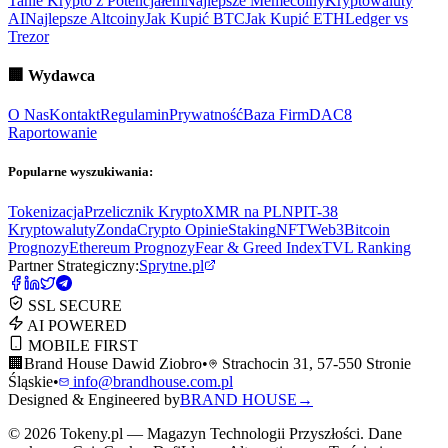
Tanie Krypto z Potencjałem
Najlepsze Memecoiny
Kryptowaluty
AI
Najlepsze Altcoiny
Jak Kupić BTC
Jak Kupić ETH
Ledger vs
Trezor
🏢
Wydawca
O Nas
Kontakt
Regulamin
Prywatność
Baza Firm
DAC8
Raportowanie
Popularne wyszukiwania:
Tokenizacja
Przelicznik Krypto
XMR na PLN
PIT-38
Kryptowaluty
ZondaCrypto Opinie
Staking
NFT
Web3
Bitcoin
Prognozy
Ethereum Prognozy
Fear & Greed Index
TVL Ranking
Partner Strategiczny:
Sprytne.pl
SSL SECURE
AI POWERED
MOBILE FIRST
🏢
Brand House Dawid Ziobro
•
Strachocin 31, 57-550 Stronie
Śląskie
•
info@brandhouse.com.pl
Designed & Engineered by
BRAND HOUSE
→
©
2026
Tokeny.pl — Magazyn Technologii Przyszłości. Dane