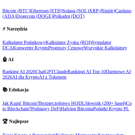
Bitcoin (BTC)
Ethereum (ETH)
Solana (SOL)
XRP (Ripple)
Cardano
(ADA)
Dogecoin (DOGE)
Polkadot (DOT)
⚡
Narzędzia
Kalkulator Podatkowy
Kalkulator Zysku (ROI)
Symulator
DCA
Konwerter Krypto
Prognozy Cenowe
Wszystkie Kalkulatory
🤖
AI
Ranking AI 2026
ChatGPT
Claude
Rankingi AI Top 10
Darmowe AI
2026
AI dla Krypto
AI z Tokenem
📚
Edukacja
Jak Kupić Bitcoin?
Bezpieczeństwo HODL
Słownik (200+ haseł)
Co
to Blockchain?
Podstawy DeFi
Halving Bitcoina
Podatki Krypto PL
🏆
Najlepsze