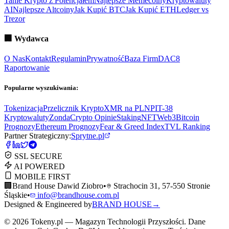
Tanie Krypto z Potencjałem
Najlepsze Memecoiny
Kryptowaluty
AI
Najlepsze Altcoiny
Jak Kupić BTC
Jak Kupić ETH
Ledger vs
Trezor
🏢
Wydawca
O Nas
Kontakt
Regulamin
Prywatność
Baza Firm
DAC8
Raportowanie
Popularne wyszukiwania:
Tokenizacja
Przelicznik Krypto
XMR na PLN
PIT-38
Kryptowaluty
ZondaCrypto Opinie
Staking
NFT
Web3
Bitcoin
Prognozy
Ethereum Prognozy
Fear & Greed Index
TVL Ranking
Partner Strategiczny:
Sprytne.pl
SSL SECURE
AI POWERED
MOBILE FIRST
🏢
Brand House Dawid Ziobro
•
Strachocin 31, 57-550 Stronie
Śląskie
•
info@brandhouse.com.pl
Designed & Engineered by
BRAND HOUSE
→
©
2026
Tokeny.pl — Magazyn Technologii Przyszłości. Dane