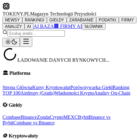
TOKENY.PL
Magazyn Technologii Przyszłości
NEWSY
RANKINGI
GIEŁDY
ZARABIANIE
PODATKI
FIRMY
AI BAZA
🏢 FIRMY AI
ANALIZY
AI
SŁOWNIK
ŁADOWANIE DANYCH RYNKOWYCH...
🏛️
Platforma
Strona Główna
Kursy Kryptowalut
Porównywarka Giełd
Ranking
TOP 100
Airdropy (Gratis)
Wiadomości Krypto
Analizy On-Chain
💱
Giełdy
Coinbase
Binance
ZondaCrypto
MEXC
Bybit
Binance vs
Bybit
Coinbase vs Binance
🪙
Kryptowaluty