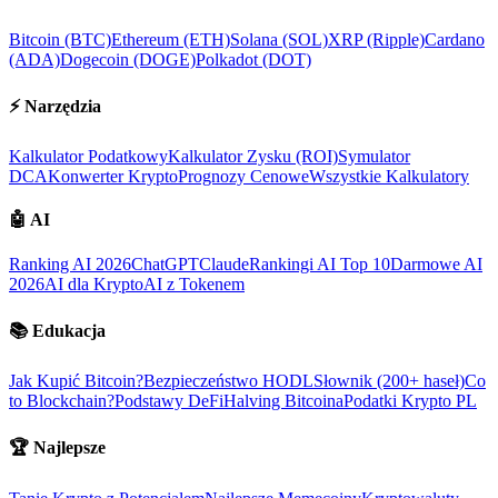
Bitcoin (BTC)
Ethereum (ETH)
Solana (SOL)
XRP (Ripple)
Cardano
(ADA)
Dogecoin (DOGE)
Polkadot (DOT)
⚡
Narzędzia
Kalkulator Podatkowy
Kalkulator Zysku (ROI)
Symulator
DCA
Konwerter Krypto
Prognozy Cenowe
Wszystkie Kalkulatory
🤖
AI
Ranking AI 2026
ChatGPT
Claude
Rankingi AI Top 10
Darmowe AI
2026
AI dla Krypto
AI z Tokenem
📚
Edukacja
Jak Kupić Bitcoin?
Bezpieczeństwo HODL
Słownik (200+ haseł)
Co
to Blockchain?
Podstawy DeFi
Halving Bitcoina
Podatki Krypto PL
🏆
Najlepsze