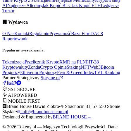
Tanie Krypto z Potencjałem
Najlepsze Memecoiny
Kryptowaluty
AI
Najlepsze Altcoiny
Jak Kupić BTC
Jak Kupić ETH
Ledger vs
Trezor
🏢
Wydawca
O Nas
Kontakt
Regulamin
Prywatność
Baza Firm
DAC8
Raportowanie
Popularne wyszukiwania:
Tokenizacja
Przelicznik Krypto
XMR na PLN
PIT-38
Kryptowaluty
ZondaCrypto Opinie
Staking
NFT
Web3
Bitcoin
Prognozy
Ethereum Prognozy
Fear & Greed Index
TVL Ranking
Partner Strategiczny:
Sprytne.pl
SSL SECURE
AI POWERED
MOBILE FIRST
🏢
Brand House Dawid Ziobro
•
Strachocin 31, 57-550 Stronie
Śląskie
•
info@brandhouse.com.pl
Designed & Engineered by
BRAND HOUSE
→
©
2026
Tokeny.pl — Magazyn Technologii Przyszłości. Dane