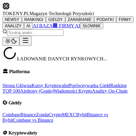
TOKENY.PL
Magazyn Technologii Przyszłości
NEWSY
RANKINGI
GIEŁDY
ZARABIANIE
PODATKI
FIRMY
AI BAZA
🏢 FIRMY AI
ANALIZY
AI
SŁOWNIK
ŁADOWANIE DANYCH RYNKOWYCH...
🏛️
Platforma
Strona Główna
Kursy Kryptowalut
Porównywarka Giełd
Ranking
TOP 100
Airdropy (Gratis)
Wiadomości Krypto
Analizy On-Chain
💱
Giełdy
Coinbase
Binance
ZondaCrypto
MEXC
Bybit
Binance vs
Bybit
Coinbase vs Binance
🪙
Kryptowaluty