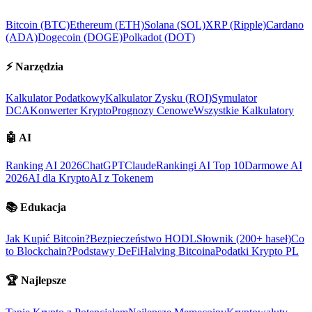
Bitcoin (BTC)
Ethereum (ETH)
Solana (SOL)
XRP (Ripple)
Cardano
(ADA)
Dogecoin (DOGE)
Polkadot (DOT)
⚡
Narzędzia
Kalkulator Podatkowy
Kalkulator Zysku (ROI)
Symulator
DCA
Konwerter Krypto
Prognozy Cenowe
Wszystkie Kalkulatory
🤖
AI
Ranking AI 2026
ChatGPT
Claude
Rankingi AI Top 10
Darmowe AI
2026
AI dla Krypto
AI z Tokenem
📚
Edukacja
Jak Kupić Bitcoin?
Bezpieczeństwo HODL
Słownik (200+ haseł)
Co
to Blockchain?
Podstawy DeFi
Halving Bitcoina
Podatki Krypto PL
🏆
Najlepsze