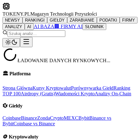
TOKENY.PL
Magazyn Technologii Przyszłości
NEWSY
RANKINGI
GIEŁDY
ZARABIANIE
PODATKI
FIRMY
AI BAZA
🏢 FIRMY AI
ANALIZY
AI
SŁOWNIK
ŁADOWANIE DANYCH RYNKOWYCH...
🏛️
Platforma
Strona Główna
Kursy Kryptowalut
Porównywarka Giełd
Ranking
TOP 100
Airdropy (Gratis)
Wiadomości Krypto
Analizy On-Chain
💱
Giełdy
Coinbase
Binance
ZondaCrypto
MEXC
Bybit
Binance vs
Bybit
Coinbase vs Binance
🪙
Kryptowaluty