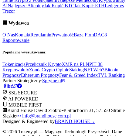
Tanie Krypto z Potencjałem
Najlepsze Memecoiny
Kryptowaluty
AI
Najlepsze Altcoiny
Jak Kupić BTC
Jak Kupić ETH
Ledger vs
Trezor
🏢
Wydawca
O Nas
Kontakt
Regulamin
Prywatność
Baza Firm
DAC8
Raportowanie
Popularne wyszukiwania:
Tokenizacja
Przelicznik Krypto
XMR na PLN
PIT-38
Kryptowaluty
ZondaCrypto Opinie
Staking
NFT
Web3
Bitcoin
Prognozy
Ethereum Prognozy
Fear & Greed Index
TVL Ranking
Partner Strategiczny:
Sprytne.pl
SSL SECURE
AI POWERED
MOBILE FIRST
🏢
Brand House Dawid Ziobro
•
Strachocin 31, 57-550 Stronie
Śląskie
•
info@brandhouse.com.pl
Designed & Engineered by
BRAND HOUSE
→
©
2026
Tokeny.pl — Magazyn Technologii Przyszłości. Dane