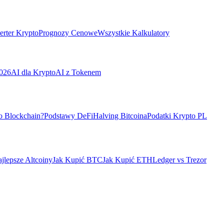
rter Krypto
Prognozy Cenowe
Wszystkie Kalkulatory
026
AI dla Krypto
AI z Tokenem
o Blockchain?
Podstawy DeFi
Halving Bitcoina
Podatki Krypto PL
jlepsze Altcoiny
Jak Kupić BTC
Jak Kupić ETH
Ledger vs Trezor