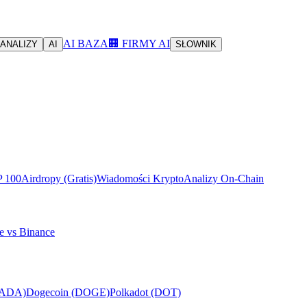
AI BAZA
🏢 FIRMY AI
ANALIZY
AI
SŁOWNIK
P 100
Airdropy (Gratis)
Wiadomości Krypto
Analizy On-Chain
e vs Binance
(ADA)
Dogecoin (DOGE)
Polkadot (DOT)