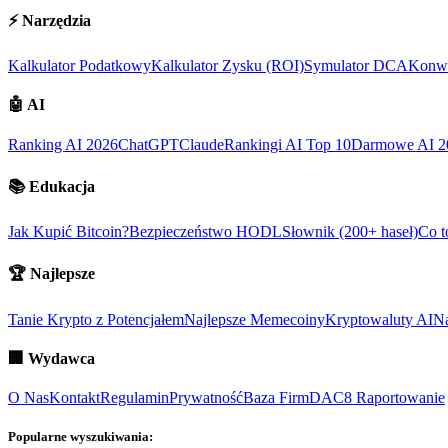
⚡
Narzędzia
Kalkulator Podatkowy
Kalkulator Zysku (ROI)
Symulator DCA
Konwe
🤖
AI
Ranking AI 2026
ChatGPT
Claude
Rankingi AI Top 10
Darmowe AI 2
📚
Edukacja
Jak Kupić Bitcoin?
Bezpieczeństwo HODL
Słownik (200+ haseł)
Co t
🏆
Najlepsze
Tanie Krypto z Potencjałem
Najlepsze Memecoiny
Kryptowaluty AI
Na
🏢
Wydawca
O Nas
Kontakt
Regulamin
Prywatność
Baza Firm
DAC8 Raportowanie
Popularne wyszukiwania: