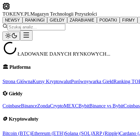
TOKENY.PL
Magazyn Technologii Przyszłości
NEWSY
RANKINGI
GIEŁDY
ZARABIANIE
PODATKI
FIRMY
ŁADOWANIE DANYCH RYNKOWYCH...
🏛️
Platforma
Strona Główna
Kursy Kryptowalut
Porównywarka Giełd
Ranking TO
💱
Giełdy
Coinbase
Binance
ZondaCrypto
MEXC
Bybit
Binance vs Bybit
Coinbas
🪙
Kryptowaluty
Bitcoin (BTC)
Ethereum (ETH)
Solana (SOL)
XRP (Ripple)
Cardano 