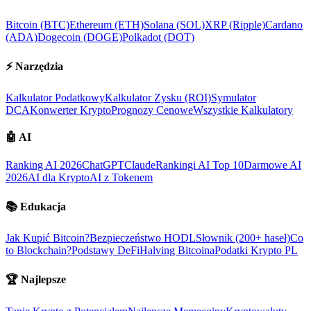
Bitcoin (BTC)
Ethereum (ETH)
Solana (SOL)
XRP (Ripple)
Cardano
(ADA)
Dogecoin (DOGE)
Polkadot (DOT)
⚡
Narzędzia
Kalkulator Podatkowy
Kalkulator Zysku (ROI)
Symulator
DCA
Konwerter Krypto
Prognozy Cenowe
Wszystkie Kalkulatory
🤖
AI
Ranking AI 2026
ChatGPT
Claude
Rankingi AI Top 10
Darmowe AI
2026
AI dla Krypto
AI z Tokenem
📚
Edukacja
Jak Kupić Bitcoin?
Bezpieczeństwo HODL
Słownik (200+ haseł)
Co
to Blockchain?
Podstawy DeFi
Halving Bitcoina
Podatki Krypto PL
🏆
Najlepsze