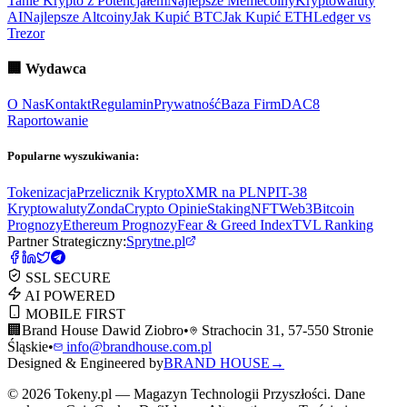
Tanie Krypto z Potencjałem
Najlepsze Memecoiny
Kryptowaluty
AI
Najlepsze Altcoiny
Jak Kupić BTC
Jak Kupić ETH
Ledger vs
Trezor
🏢
Wydawca
O Nas
Kontakt
Regulamin
Prywatność
Baza Firm
DAC8
Raportowanie
Popularne wyszukiwania:
Tokenizacja
Przelicznik Krypto
XMR na PLN
PIT-38
Kryptowaluty
ZondaCrypto Opinie
Staking
NFT
Web3
Bitcoin
Prognozy
Ethereum Prognozy
Fear & Greed Index
TVL Ranking
Partner Strategiczny:
Sprytne.pl
SSL SECURE
AI POWERED
MOBILE FIRST
🏢
Brand House Dawid Ziobro
•
Strachocin 31, 57-550 Stronie
Śląskie
•
info@brandhouse.com.pl
Designed & Engineered by
BRAND HOUSE
→
©
2026
Tokeny.pl — Magazyn Technologii Przyszłości. Dane