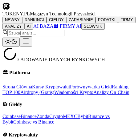
TOKENY.PL
Magazyn Technologii Przyszłości
NEWSY
RANKINGI
GIEŁDY
ZARABIANIE
PODATKI
FIRMY
AI BAZA
🏢 FIRMY AI
ANALIZY
AI
SŁOWNIK
ŁADOWANIE DANYCH RYNKOWYCH...
🏛️
Platforma
Strona Główna
Kursy Kryptowalut
Porównywarka Giełd
Ranking
TOP 100
Airdropy (Gratis)
Wiadomości Krypto
Analizy On-Chain
💱
Giełdy
Coinbase
Binance
ZondaCrypto
MEXC
Bybit
Binance vs
Bybit
Coinbase vs Binance
🪙
Kryptowaluty