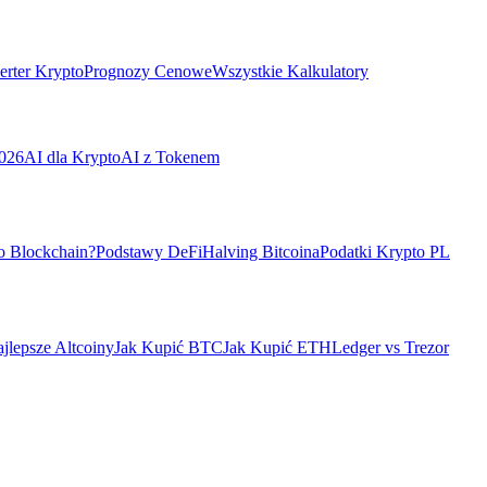
rter Krypto
Prognozy Cenowe
Wszystkie Kalkulatory
026
AI dla Krypto
AI z Tokenem
o Blockchain?
Podstawy DeFi
Halving Bitcoina
Podatki Krypto PL
jlepsze Altcoiny
Jak Kupić BTC
Jak Kupić ETH
Ledger vs Trezor