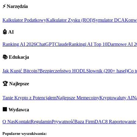
⚡
Narzędzia
Kalkulator Podatkowy
Kalkulator Zysku (ROI)
Symulator DCA
Konwe
🤖
AI
Ranking AI 2026
ChatGPT
Claude
Rankingi AI Top 10
Darmowe AI 2
📚
Edukacja
Jak Kupić Bitcoin?
Bezpieczeństwo HODL
Słownik (200+ haseł)
Co t
🏆
Najlepsze
Tanie Krypto z Potencjałem
Najlepsze Memecoiny
Kryptowaluty AI
Na
🏢
Wydawca
O Nas
Kontakt
Regulamin
Prywatność
Baza Firm
DAC8 Raportowanie
Popularne wyszukiwania: