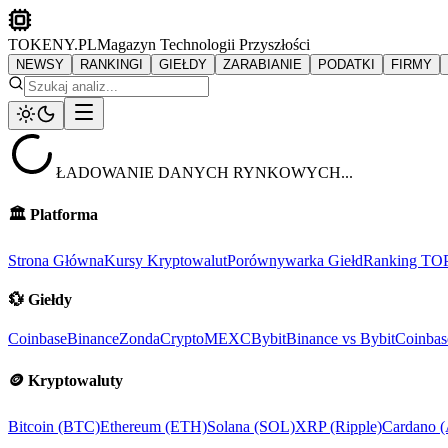
TOKENY.PL
Magazyn Technologii Przyszłości
NEWSY
RANKINGI
GIEŁDY
ZARABIANIE
PODATKI
FIRMY
ŁADOWANIE DANYCH RYNKOWYCH...
🏛️
Platforma
Strona Główna
Kursy Kryptowalut
Porównywarka Giełd
Ranking TO
💱
Giełdy
Coinbase
Binance
ZondaCrypto
MEXC
Bybit
Binance vs Bybit
Coinbas
🪙
Kryptowaluty
Bitcoin (BTC)
Ethereum (ETH)
Solana (SOL)
XRP (Ripple)
Cardano 