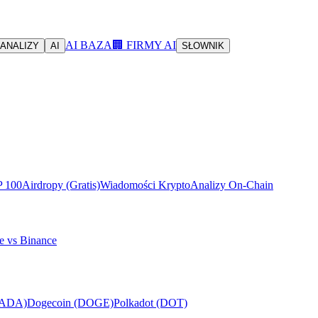
AI BAZA
🏢 FIRMY AI
ANALIZY
AI
SŁOWNIK
P 100
Airdropy (Gratis)
Wiadomości Krypto
Analizy On-Chain
e vs Binance
(ADA)
Dogecoin (DOGE)
Polkadot (DOT)