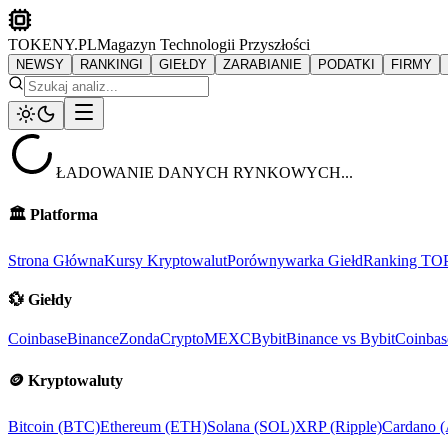
TOKENY.PL
Magazyn Technologii Przyszłości
NEWSY
RANKINGI
GIEŁDY
ZARABIANIE
PODATKI
FIRMY
ŁADOWANIE DANYCH RYNKOWYCH...
🏛️
Platforma
Strona Główna
Kursy Kryptowalut
Porównywarka Giełd
Ranking TO
💱
Giełdy
Coinbase
Binance
ZondaCrypto
MEXC
Bybit
Binance vs Bybit
Coinbas
🪙
Kryptowaluty
Bitcoin (BTC)
Ethereum (ETH)
Solana (SOL)
XRP (Ripple)
Cardano 