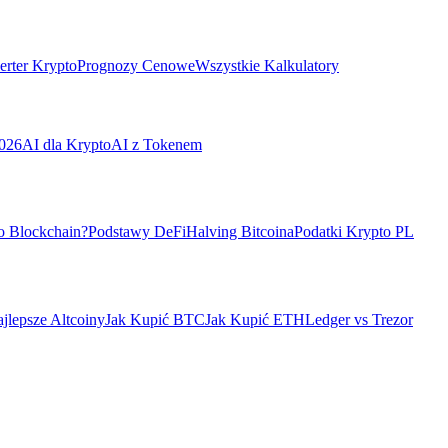
rter Krypto
Prognozy Cenowe
Wszystkie Kalkulatory
026
AI dla Krypto
AI z Tokenem
o Blockchain?
Podstawy DeFi
Halving Bitcoina
Podatki Krypto PL
jlepsze Altcoiny
Jak Kupić BTC
Jak Kupić ETH
Ledger vs Trezor