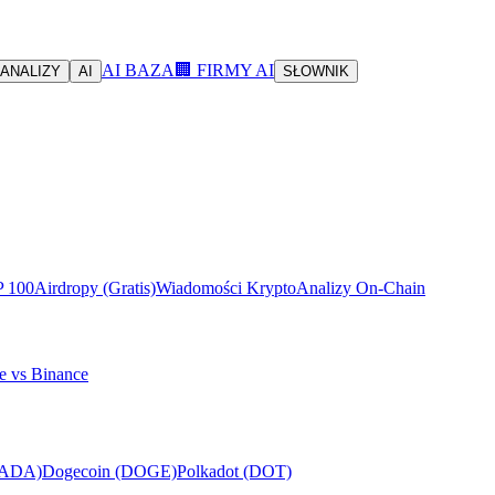
AI BAZA
🏢 FIRMY AI
ANALIZY
AI
SŁOWNIK
P 100
Airdropy (Gratis)
Wiadomości Krypto
Analizy On-Chain
e vs Binance
(ADA)
Dogecoin (DOGE)
Polkadot (DOT)