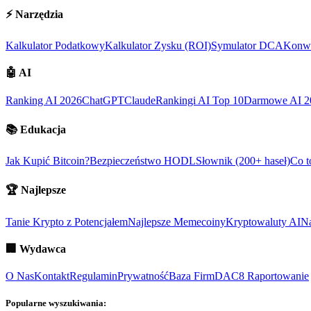
⚡
Narzędzia
Kalkulator Podatkowy
Kalkulator Zysku (ROI)
Symulator DCA
Konwe
🤖
AI
Ranking AI 2026
ChatGPT
Claude
Rankingi AI Top 10
Darmowe AI 2
📚
Edukacja
Jak Kupić Bitcoin?
Bezpieczeństwo HODL
Słownik (200+ haseł)
Co t
🏆
Najlepsze
Tanie Krypto z Potencjałem
Najlepsze Memecoiny
Kryptowaluty AI
Na
🏢
Wydawca
O Nas
Kontakt
Regulamin
Prywatność
Baza Firm
DAC8 Raportowanie
Popularne wyszukiwania: