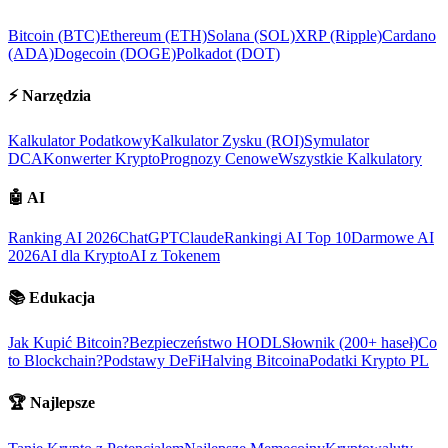
Bitcoin (BTC)
Ethereum (ETH)
Solana (SOL)
XRP (Ripple)
Cardano
(ADA)
Dogecoin (DOGE)
Polkadot (DOT)
⚡
Narzędzia
Kalkulator Podatkowy
Kalkulator Zysku (ROI)
Symulator
DCA
Konwerter Krypto
Prognozy Cenowe
Wszystkie Kalkulatory
🤖
AI
Ranking AI 2026
ChatGPT
Claude
Rankingi AI Top 10
Darmowe AI
2026
AI dla Krypto
AI z Tokenem
📚
Edukacja
Jak Kupić Bitcoin?
Bezpieczeństwo HODL
Słownik (200+ haseł)
Co
to Blockchain?
Podstawy DeFi
Halving Bitcoina
Podatki Krypto PL
🏆
Najlepsze