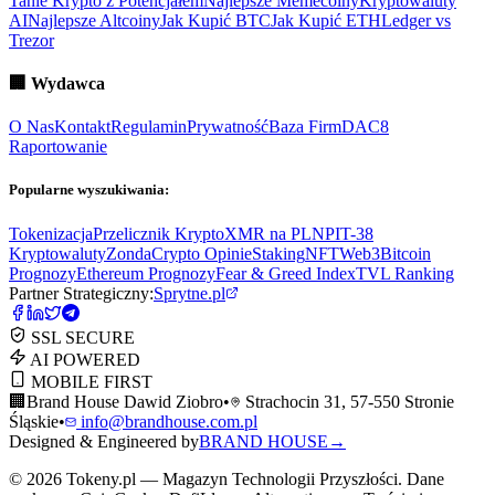
Tanie Krypto z Potencjałem
Najlepsze Memecoiny
Kryptowaluty
AI
Najlepsze Altcoiny
Jak Kupić BTC
Jak Kupić ETH
Ledger vs
Trezor
🏢
Wydawca
O Nas
Kontakt
Regulamin
Prywatność
Baza Firm
DAC8
Raportowanie
Popularne wyszukiwania:
Tokenizacja
Przelicznik Krypto
XMR na PLN
PIT-38
Kryptowaluty
ZondaCrypto Opinie
Staking
NFT
Web3
Bitcoin
Prognozy
Ethereum Prognozy
Fear & Greed Index
TVL Ranking
Partner Strategiczny:
Sprytne.pl
SSL SECURE
AI POWERED
MOBILE FIRST
🏢
Brand House Dawid Ziobro
•
Strachocin 31, 57-550 Stronie
Śląskie
•
info@brandhouse.com.pl
Designed & Engineered by
BRAND HOUSE
→
©
2026
Tokeny.pl — Magazyn Technologii Przyszłości. Dane