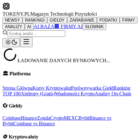
TOKENY.PL
Magazyn Technologii Przyszłości
NEWSY
RANKINGI
GIEŁDY
ZARABIANIE
PODATKI
FIRMY
AI BAZA
🏢 FIRMY AI
ANALIZY
AI
SŁOWNIK
ŁADOWANIE DANYCH RYNKOWYCH...
🏛️
Platforma
Strona Główna
Kursy Kryptowalut
Porównywarka Giełd
Ranking
TOP 100
Airdropy (Gratis)
Wiadomości Krypto
Analizy On-Chain
💱
Giełdy
Coinbase
Binance
ZondaCrypto
MEXC
Bybit
Binance vs
Bybit
Coinbase vs Binance
🪙
Kryptowaluty