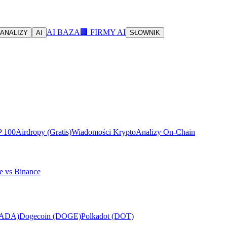
AI BAZA
🏢 FIRMY AI
ANALIZY
AI
SŁOWNIK
P 100
Airdropy (Gratis)
Wiadomości Krypto
Analizy On-Chain
e vs Binance
(ADA)
Dogecoin (DOGE)
Polkadot (DOT)