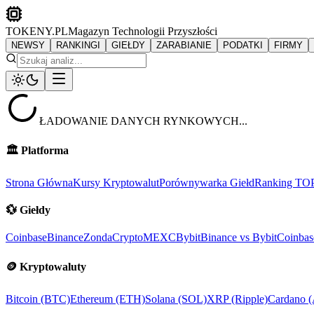
TOKENY.PL
Magazyn Technologii Przyszłości
NEWSY
RANKINGI
GIEŁDY
ZARABIANIE
PODATKI
FIRMY
ŁADOWANIE DANYCH RYNKOWYCH...
🏛️
Platforma
Strona Główna
Kursy Kryptowalut
Porównywarka Giełd
Ranking TO
💱
Giełdy
Coinbase
Binance
ZondaCrypto
MEXC
Bybit
Binance vs Bybit
Coinbas
🪙
Kryptowaluty
Bitcoin (BTC)
Ethereum (ETH)
Solana (SOL)
XRP (Ripple)
Cardano 