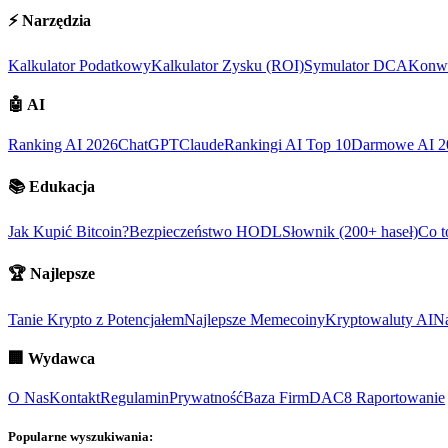
⚡
Narzędzia
Kalkulator Podatkowy
Kalkulator Zysku (ROI)
Symulator DCA
Konwe
🤖
AI
Ranking AI 2026
ChatGPT
Claude
Rankingi AI Top 10
Darmowe AI 2
📚
Edukacja
Jak Kupić Bitcoin?
Bezpieczeństwo HODL
Słownik (200+ haseł)
Co t
🏆
Najlepsze
Tanie Krypto z Potencjałem
Najlepsze Memecoiny
Kryptowaluty AI
Na
🏢
Wydawca
O Nas
Kontakt
Regulamin
Prywatność
Baza Firm
DAC8 Raportowanie
Popularne wyszukiwania: