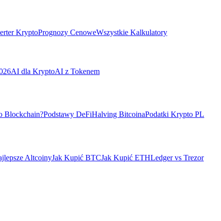
rter Krypto
Prognozy Cenowe
Wszystkie Kalkulatory
026
AI dla Krypto
AI z Tokenem
o Blockchain?
Podstawy DeFi
Halving Bitcoina
Podatki Krypto PL
jlepsze Altcoiny
Jak Kupić BTC
Jak Kupić ETH
Ledger vs Trezor