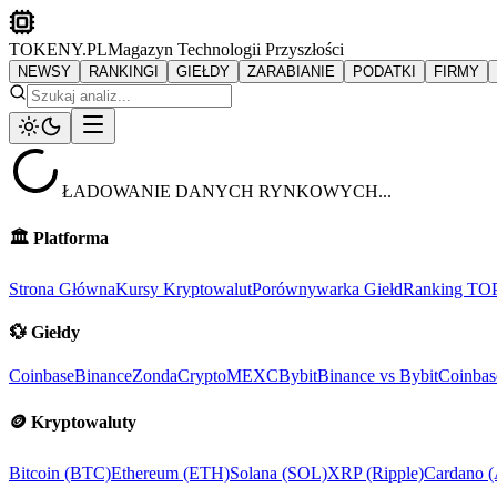
TOKENY.PL
Magazyn Technologii Przyszłości
NEWSY
RANKINGI
GIEŁDY
ZARABIANIE
PODATKI
FIRMY
ŁADOWANIE DANYCH RYNKOWYCH...
🏛️
Platforma
Strona Główna
Kursy Kryptowalut
Porównywarka Giełd
Ranking TO
💱
Giełdy
Coinbase
Binance
ZondaCrypto
MEXC
Bybit
Binance vs Bybit
Coinbas
🪙
Kryptowaluty
Bitcoin (BTC)
Ethereum (ETH)
Solana (SOL)
XRP (Ripple)
Cardano 