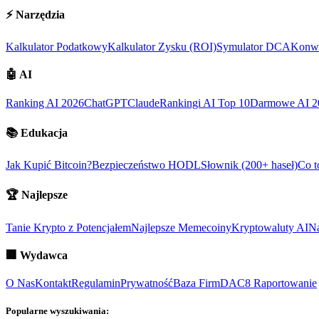
⚡
Narzędzia
Kalkulator Podatkowy
Kalkulator Zysku (ROI)
Symulator DCA
Konwe
🤖
AI
Ranking AI 2026
ChatGPT
Claude
Rankingi AI Top 10
Darmowe AI 2
📚
Edukacja
Jak Kupić Bitcoin?
Bezpieczeństwo HODL
Słownik (200+ haseł)
Co t
🏆
Najlepsze
Tanie Krypto z Potencjałem
Najlepsze Memecoiny
Kryptowaluty AI
Na
🏢
Wydawca
O Nas
Kontakt
Regulamin
Prywatność
Baza Firm
DAC8 Raportowanie
Popularne wyszukiwania: