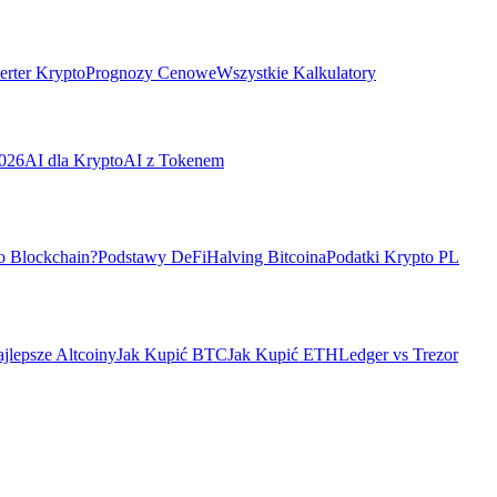
rter Krypto
Prognozy Cenowe
Wszystkie Kalkulatory
026
AI dla Krypto
AI z Tokenem
o Blockchain?
Podstawy DeFi
Halving Bitcoina
Podatki Krypto PL
jlepsze Altcoiny
Jak Kupić BTC
Jak Kupić ETH
Ledger vs Trezor