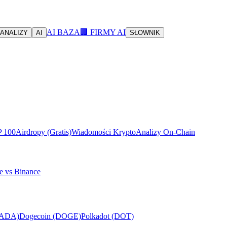
AI BAZA
🏢 FIRMY AI
ANALIZY
AI
SŁOWNIK
P 100
Airdropy (Gratis)
Wiadomości Krypto
Analizy On-Chain
e vs Binance
(ADA)
Dogecoin (DOGE)
Polkadot (DOT)