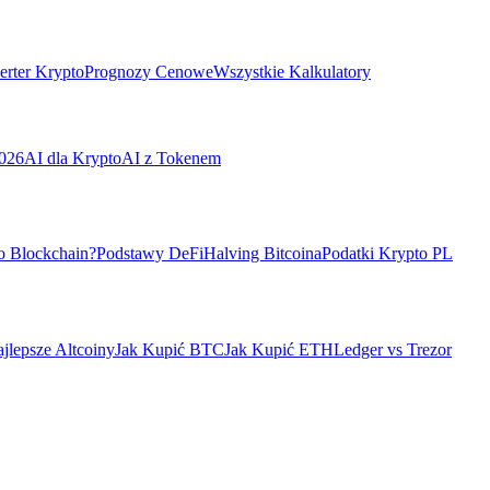
rter Krypto
Prognozy Cenowe
Wszystkie Kalkulatory
026
AI dla Krypto
AI z Tokenem
o Blockchain?
Podstawy DeFi
Halving Bitcoina
Podatki Krypto PL
jlepsze Altcoiny
Jak Kupić BTC
Jak Kupić ETH
Ledger vs Trezor