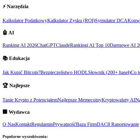
⚡
Narzędzia
Kalkulator Podatkowy
Kalkulator Zysku (ROI)
Symulator DCA
Konwe
🤖
AI
Ranking AI 2026
ChatGPT
Claude
Rankingi AI Top 10
Darmowe AI 2
📚
Edukacja
Jak Kupić Bitcoin?
Bezpieczeństwo HODL
Słownik (200+ haseł)
Co t
🏆
Najlepsze
Tanie Krypto z Potencjałem
Najlepsze Memecoiny
Kryptowaluty AI
Na
🏢
Wydawca
O Nas
Kontakt
Regulamin
Prywatność
Baza Firm
DAC8 Raportowanie
Popularne wyszukiwania: