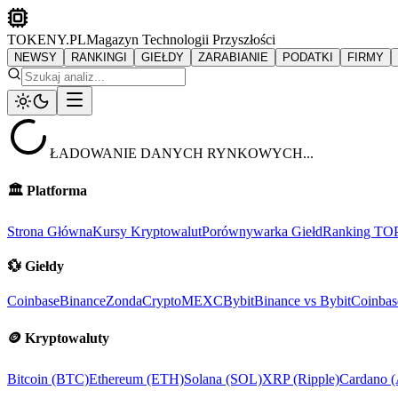
TOKENY.PL
Magazyn Technologii Przyszłości
NEWSY
RANKINGI
GIEŁDY
ZARABIANIE
PODATKI
FIRMY
ŁADOWANIE DANYCH RYNKOWYCH...
🏛️
Platforma
Strona Główna
Kursy Kryptowalut
Porównywarka Giełd
Ranking TO
💱
Giełdy
Coinbase
Binance
ZondaCrypto
MEXC
Bybit
Binance vs Bybit
Coinbas
🪙
Kryptowaluty
Bitcoin (BTC)
Ethereum (ETH)
Solana (SOL)
XRP (Ripple)
Cardano 