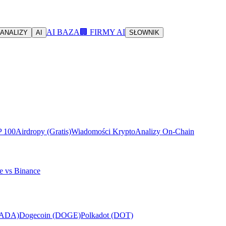
AI BAZA
🏢 FIRMY AI
ANALIZY
AI
SŁOWNIK
P 100
Airdropy (Gratis)
Wiadomości Krypto
Analizy On-Chain
e vs Binance
(ADA)
Dogecoin (DOGE)
Polkadot (DOT)